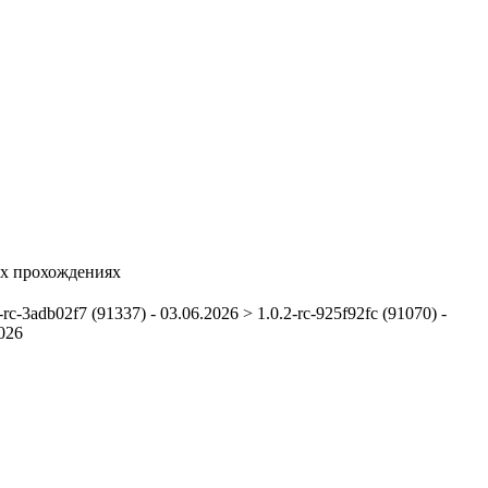
их прохождениях
-rc-3adb02f7 (91337) - 03.06.2026 > 1.0.2-rc-925f92fc (91070) -
2026