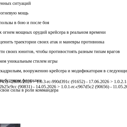
ренных ситуаций
 огневую мощь
ользы в бою и после боя
х огнем мощных орудий крейсера в реальном времени
ценить траектории своих атак и маневры противника
и своих юнитов, чтобы противостоять разным типам врагов
воим уникальным стилем игры
эскадрильям, вооружению крейсера и модификаторам в следующ
аши будущие флотилии
745) - 28.06.2026 > 1.0.3-rc-990d391c (91652) - 17.06.2026 > 1.0.2.1
-2b25c9cc (90831) - 14.05.2026 > 1.0.1-rc-c967d5c2 (90656) - 11.05.
 свои силы в роли коммандера