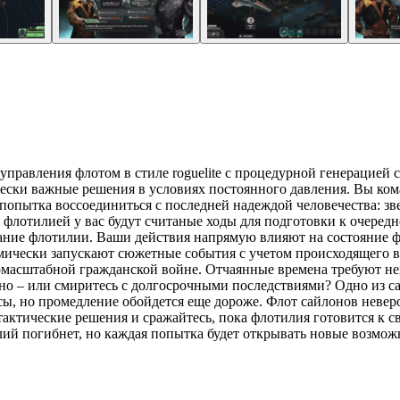
ятор управления флотом в стиле roguelite с процедурной генерац
чески важные решения в условиях постоянного давления. Вы ком
попытка воссоединиться с последней надеждой человечества: зве
 флотилией у вас будут считаные ходы для подготовки к очере
ание флотилии. Ваши действия напрямую влияют на состояние 
амически запускают сюжетные события с учетом происходящего 
омасштабной гражданской войне. Отчаянные времена требуют не
о – или смиритесь с долгосрочными последствиями? Одно из сам
ы, но промедление обойдется еще дороже. Флот сайлонов невероя
актические решения и сражайтесь, пока флотилия готовится к с
ий погибнет, но каждая попытка будет открывать новые возмож