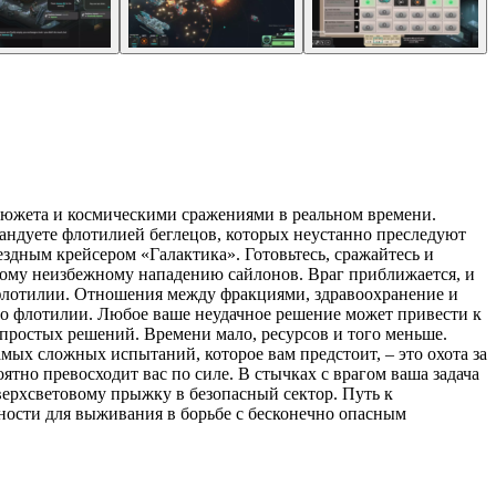
ией сюжета и космическими сражениями в реальном времени.
андуете флотилией беглецов, которых неустанно преследуют
здным крейсером «Галактика». Готовьтесь, сражайтесь и
дному неизбежному нападению сайлонов. Враг приближается, и
флотилии. Отношения между фракциями, здравоохранение и
во флотилии. Любое ваше неудачное решение может привести к
простых решений. Времени мало, ресурсов и того меньше.
ых сложных испытаний, которое вам предстоит, – это охота за
тно превосходит вас по силе. В стычках с врагом ваша задача
верхсветовому прыжку в безопасный сектор. Путь к
ности для выживания в борьбе с бесконечно опасным