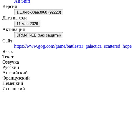
Alt Shift
Версия
1.1.0-rc-88aa3968 (92228)
Дата выхода
11 мая 2026
Активация
DRM-FREE (без защиты)
Сайт
https://www.gog.com/game/battlestar_galactica_scattered_hope
Язык
Текст
Озвучка
Русский
Английский
Французский
Немецкий
Испанский