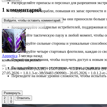
Распределяйте припасы и персонал для разрешения экст
1 комментарий
Модернизируйте корабли, повышая их запас прочности и
Обучайте членов экипажа, чтобы они приносили больше п
Войдите, чтобы оставить комментарий.
Координируйте эскадрильи истребителей, поддерживая и
Используйте тактическую паузу в любой момент, чтобы о
Комбинируйте сильные стороны и уникальные способност
Разблокируйте четыре стартовых флотилии, каждая со с
Appnetica
3 месяца назад
Проходите испытания, чтобы получить доступ к новым 
комментарий закреплён
Вкладывайтесь в мета-улучшения, которые усилят все в
> 1.1.0-rc-88aa3968 (92228) - 15.07.2026 > 1.0.3.1-rc-2ba9685e (91
27.05.2026 > 1.0.1.3-rc-3fb59483 (90990) - 20.05.2026 > 1.0.1.2-rc
Переходите на новые уровни сложности, чтобы испытать
Развернуть
2
1
Ответить
1
0