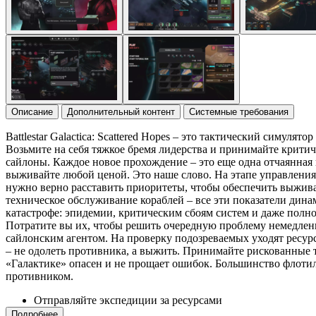
Описание
Дополнительный контент
Системные требования
Battlestar Galactica: Scattered Hopes – это тактический симул
Возьмите на себя тяжкое бремя лидерства и принимайте крити
сайлоны. Каждое новое прохождение – это еще одна отчаянная 
выживайте любой ценой. Это наше слово. На этапе управления
нужно верно расставить приоритеты, чтобы обеспечить выжив
техническое обслуживание кораблей – все эти показатели дин
катастрофе: эпидемии, критическим сбоям систем и даже полн
Потратите вы их, чтобы решить очередную проблему немедленн
сайлонским агентом. На проверку подозреваемых уходят ресурс
– не одолеть противника, а выжить. Принимайте рискованные т
«Галактике» опасен и не прощает ошибок. Большинство флотил
противником.
Отправляйте экспедиции за ресурсами
Подробнее