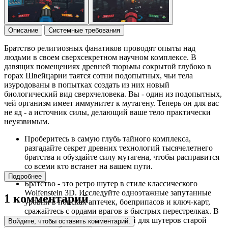
Описание
Системные требования
Братство религиозных фанатиков проводят опыты над
людьми в своем сверхсекретном научном комплексе. В
давящих помещениях древней тюрьмы сокрытой глубоко в
горах Швейцарии таятся сотни подопытных, чьи тела
изуродованы в попытках создать из них новый
биологический вид сверхчеловека. Вы - один из подопытных,
чей организм имеет иммунитет к мутагену. Теперь он для вас
не яд - а источник силы, делающий ваше тело практически
неуязвимым.
Проберитесь в самую глубь тайного комплекса,
разгадайте секрет древних технологий тысячелетнего
братства и обуздайте силу мутагена, чтобы расправится
со всеми кто встанет на вашем пути.
Подробнее
Братство - это ретро шутер в стиле классического
Wolfenstein 3D. Исследуйте одноэтажные запутанные
1 комментарий
уровни в поисках аптечек, боеприпасов и ключ-карт,
сражайтесь с ордами врагов в быстрых перестрелках. В
бою вам поможет классический для шутеров старой
Войдите, чтобы оставить комментарий.