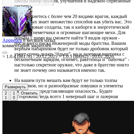
школы набор оружия, улучшения и надежно спрятанные
секреты.
Вы столкнетесь с более чем 20 видами врагов, каждый
из которых знает множество способов как убить вас. Это
как и рядовые солдаты, так и киборги в энергетической
броне, огнеметчики и огромные шагающие мехи. Для
борьбы с ними вы сможете найти 9 видов оружия -
Appnetica
8 месяцев назад
последнего писка инженерной моды братства. Вашим
комментарий закреплён
верным напарником будет не только дробовик который
умеет сочно делать “бдыщ”, но и лазерная винтовка с
> 1.0.4 (86178) - 20.12.2025 > 1.0.5 (88092) - 20.01.2026
бесконечным зарядом, огнемет, ракетница и “бабочка” -
настолько секретное оружие, что даже в братстве никто
не знает почему оно называется именно так.
На вашем пути мешать вам будут не только толпы
фанатиков, но и разнообразные ловушки и элементы
Развернуть
окружения, представляющие опасность.. Будьте
2
1
Ответить
осторожны, ведь всего 1 неверный шаг и лазерная
1
0
преграда разрежет вас на 8 кусочков.
Перед вами 6 актов состоящих из 24 огромных и
запутанных уровней. Выберитесь из тюрьмы,
пробравшись через секретную лабораторию, песчаные
дюны и древний замок, таящий в себе тысячелетнюю
историю братства и неожиданные секреты. У вас нет