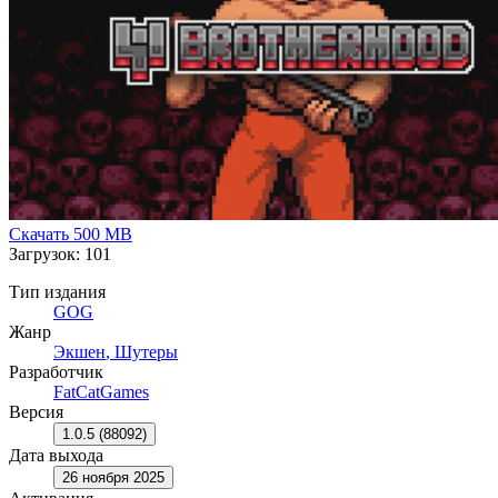
напарников. Тут только вы один. Ваш дробовик. Орды
недругов. Животная ярость и желание убивать.
Скачать
500 MB
Загрузок: 101
Тип издания
GOG
Жанр
Экшен
,
Шутеры
Разработчик
FatCatGames
Версия
1.0.5 (88092)
Дата выхода
26 ноября 2025