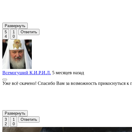
Развернуть
5
1
Ответить
4
0
Всемогущий К.И.Р.И.Л.
5 месяцев назад
Уже всё скачено! Спасибо Вам за возможность прикоснуться к 
Развернуть
3
1
Ответить
2
0