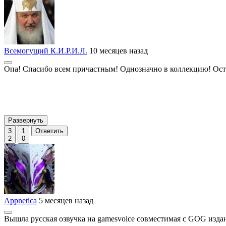
Всемогущий К.И.Р.И.Л.
10 месяцев назад
Опа! Спасибо всем причастным! Однозначно в коллекцию! Остал
Развернуть
3
1
Ответить
2
0
Appnetica
5 месяцев назад
Вышла русская озвучка на gamesvoice совместимая с GOG изда