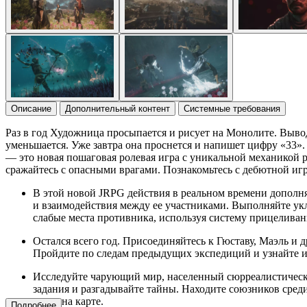
Описание
Дополнительный контент
Системные требования
Раз в год Художница просыпается и рисует на Монолите. Вывод
уменьшается. Уже завтра она проснется и напишет цифру «33»
— это новая пошаговая ролевая игра с уникальной механикой 
сражайтесь с опасными врагами. Познакомьтесь с дебютной игрой
В этой новой JRPG действия в реальном времени дополн
и взаимодействия между ее участниками. Выполняйте укл
слабые места противника, используя систему прицелива
Остался всего год. Присоединяйтесь к Гюставу, Маэль и
Пройдите по следам предыдущих экспедиций и узнайте их
Исследуйте чарующий мир, населенный сюрреалистически
задания и разгадывайте тайны. Находите союзников сред
места на карте.
Подробнее