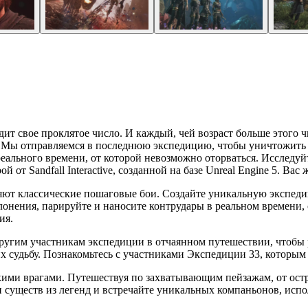
ит свое проклятое число. И каждый, чей возраст больше этого ч
. Мы отправляемся в последнюю экспедицию, чтобы уничтожить Х
реального времени, от которой невозможно оторваться. Исследу
 от Sandfall Interactive, созданной на базе Unreal Engine 5. Ва
яют классические пошаговые бои. Создайте уникальную экспеди
онения, парируйте и наносите контрудары в реальном времени, с
ния.
 другим участникам экспедиции в отчаянном путешествии, чтобы
 судьбу. Познакомьтесь с участниками Экспедиции 33, которым 
ми врагами. Путешествуя по захватывающим пейзажам, от остр
и существ из легенд и встречайте уникальных компаньонов, ис