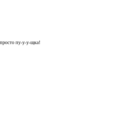
просто пу-у-у-щка!