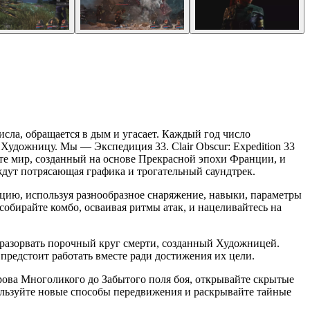
исла, обращается в дым и угасает. Каждый год число
удожницу. Мы — Экспедиция 33. Clair Obscur: Expedition 33
йте мир, созданный на основе Прекрасной эпохи Франции, и
с ждут потрясающая графика и трогательный саундтрек.
цию, используя разнообразное снаряжение, навыки, параметры
обирайте комбо, осваивая ритмы атак, и нацеливайтесь на
 разорвать порочный круг смерти, созданный Художницей.
предстоит работать вместе ради достижения их цели.
ова Многоликого до Забытого поля боя, открывайте скрытые
пользуйте новые способы передвижения и раскрывайте тайные