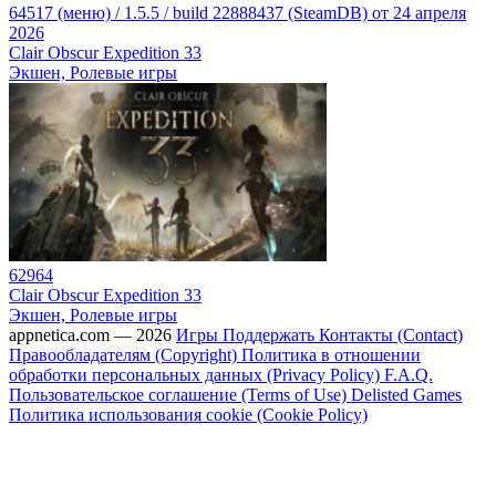
64517 (меню) / 1.5.5 / build 22888437 (SteamDB) от 24 апреля
2026
Clair Obscur Expedition 33
Экшен, Ролевые игры
62964
Clair Obscur Expedition 33
Экшен, Ролевые игры
appnetica.com — 2026
Игры
Поддержать
Контакты (Contact)
Правообладателям (Copyright)
Политика в отношении
обработки персональных данных (Privacy Policy)
F.A.Q.
Пользовательское соглашение (Terms of Use)
Delisted Games
Политика использования cookie (Cookie Policy)