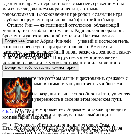
где личные драмы переплетаются с магией, сражениями на
мечах, исследованием мира и нестандартными
головоломками. Вдохновленная природой Исландии игра
глубоко погружает в оригинальный фэнтезийный мир.
Станьте Рин — жительницей отголосков, обладающей
мощной, но нестабильной магией. Ради спасения брата она
бросает вызов тоталитарной империи. На этом пути ее
спутником станет Абрам Финлей — ученый и исследователь,
Подробнее
которого преследуют призраки прошлого. Вместе вы
раскроете заговор, способный вновь разжечь древнюю вражду
3 комментария
и погрузить Эму в хаос. Погрузитесь в эмоциональную
историю о доверии, самопожертвовании и искуплении в
Войдите, чтобы оставить комментарий.
мире, стоящем на пороге войны.
Овладейте искусством магии и фехтования, сражаясь с
уникальными врагами и могущественными боссами.
Развивайте разрушительные способности Рин, укрепляя
ее силу и уверенность в себе на этом нелегком пути.
Исследуйте мир вместе с Абрамом, а также проводите
Ghost
год назад
совместные атаки и продуманные комбинации.
комментарий закреплён
Путешествуйте по живописным уголкам Эмы, от
Игра обновлена 01.04.2026 до версии build 22570773 Игра
раскаленных лавовых равнин до величественных
обновлена 06.03.2026 до версии build 22209872 Игра