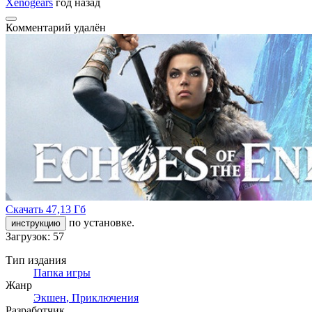
Xenogears
год назад
Комментарий удалён
Скачать
47,13 Гб
по установке.
инструкцию
Загрузок: 57
Тип издания
Папка игры
Жанр
Экшен
,
Приключения
Разработчик