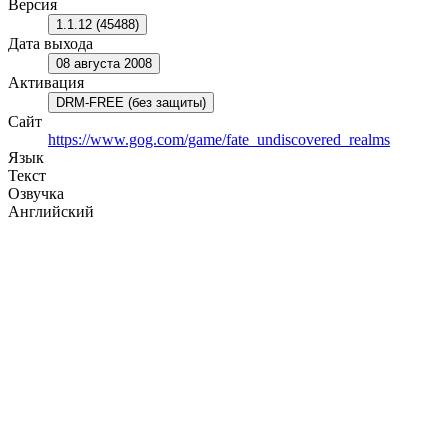
Версия
1.1.12 (45488)
Дата выхода
08 августа 2008
Активация
DRM-FREE (без защиты)
Сайт
https://www.gog.com/game/fate_undiscovered_realms
Язык
Текст
Озвучка
Английский