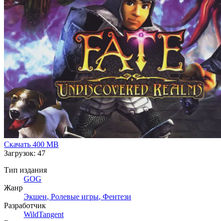
Скачать
400 MB
Загрузок: 47
Тип издания
GOG
Жанр
Экшен
,
Ролевые игры
,
Фентези
Разработчик
WildTangent