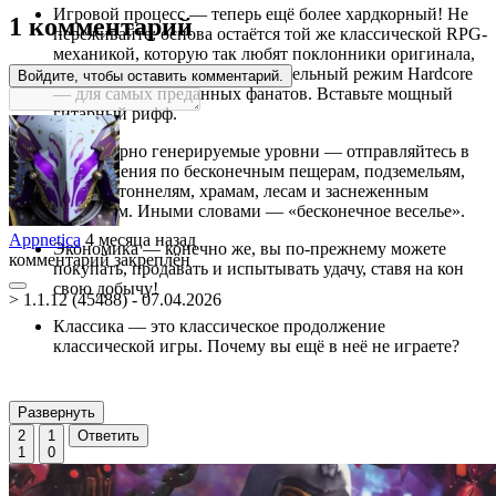
Игровой процесс — теперь ещё более хардкорный! Не
1 комментарий
переживайте: основа остаётся той же классической RPG-
механикой, которую так любят поклонники оригинала,
но теперь доступен и дополнительный режим Hardcore
Войдите, чтобы оставить комментарий.
— для самых преданных фанатов. Вставьте мощный
гитарный рифф.
Процедурно генерируемые уровни — отправляйтесь в
приключения по бесконечным пещерам, подземельям,
шахтам, тоннелям, храмам, лесам и заснеженным
пустошам. Иными словами — «бесконечное веселье».
Appnetica
4 месяца назад
Экономика — конечно же, вы по-прежнему можете
комментарий закреплён
покупать, продавать и испытывать удачу, ставя на кон
свою добычу!
> 1.1.12 (45488) - 07.04.2026
Классика — это классическое продолжение
классической игры. Почему вы ещё в неё не играете?
Развернуть
2
1
Ответить
1
0