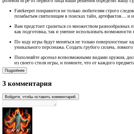
ролевой игре от первого лица ваши решения определят вашу су
Fatekeeper понравится не только любителям строго след
позабытым святилищам в поисках тайн, артефактов… и
Вам предстоит сразиться со множеством разнообразных 
как подготовка, так и умение использовать возможности
По ходу игры будут меняться не только поверхностные ха
уникального персонажа. Создать грубого силача, ловког
Пополняйте арсенал всевозможными видами оружия, досп
из своего стиля игры, и помните, что от каждого предме
Подробнее
3 комментария
Войдите, чтобы оставить комментарий.