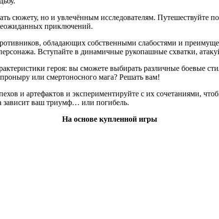
дьбу.
овать сюжету, но и увлечённым исследователям. Путешествуйте 
 неожиданных приключений.
противников, обладающих собственными слабостями и преимущес
 персонажа. Вступайте в динамичные рукопашные схватки, атакуй
рактеристики героя: вы сможете выбирать различные боевые сти
о проныру или смертоносного мага? Решать вам!
ехов и артефактов и экспериментируйте с их сочетаниями, чтоб
та зависит ваш триумф… или погибель.
На основе купленной игры