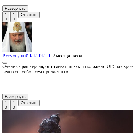
Развернуть
1
1
Ответить
0
0
Всемогущий К.И.Р.И.Л.
2 месяца назад
Очень сырая версия, оптимизация как и положено UE5-му хромае
релиз спасибо всем причастным!
Развернуть
1
1
Ответить
0
0