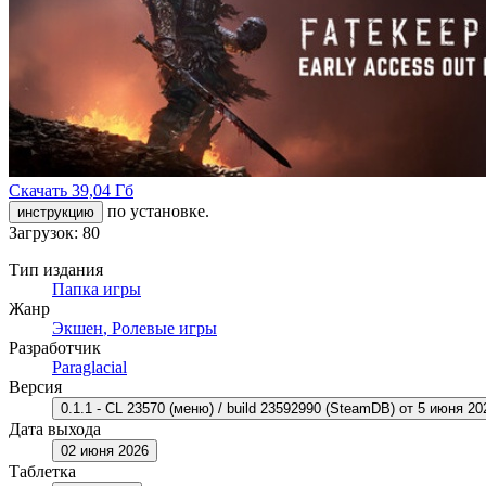
Скачать
39,04 Гб
по установке.
инструкцию
Загрузок: 80
Тип издания
Папка игры
Жанр
Экшен
,
Ролевые игры
Разработчик
Paraglacial
Версия
0.1.1 - CL 23570 (меню) / build 23592990 (SteamDB) от 5 июня 20
Дата выхода
02 июня 2026
Таблетка