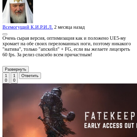
Всемогущий К.И.Р.И.Л.
2 месяца назад
Очень сырая версия, оптимизация как и положено UE5-му
хромает на обе своих переломанных ноги, поэтому никакого
"натива", только "апскейл" + FG, если вы желаете лицезреть
60 fps. За релиз спасибо всем причастным!
Развернуть
1
1
Ответить
0
0