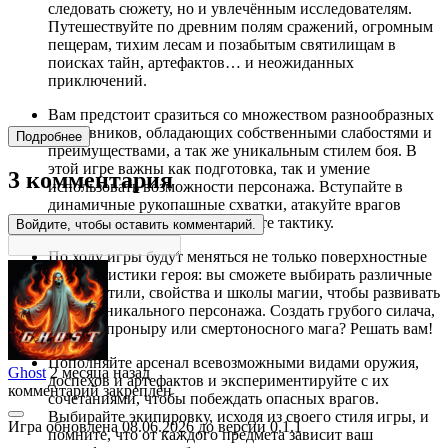
следовать сюжету, но и увлечённым исследователям.
Путешествуйте по древним полям сражений, огромным
пещерам, тихим лесам и позабытым святилищам в
поисках тайн, артефактов… и неожиданных
приключений.
Вам предстоит сразиться со множеством разнообразных
противников, обладающих собственными слабостями и
Подробнее
преимуществами, а так же уникальным стилем боя. В
этой игре важны как подготовка, так и умение
3 комментария
использовать возможности персонажа. Вступайте в
динамичные рукопашные схватки, атакуйте врагов
заклинаниями и на ходу меняйте тактику.
Войдите, чтобы оставить комментарий.
По ходу игры будут меняться не только поверхностные
характеристики героя: вы сможете выбирать различные
боевые стили, свойства и школы магии, чтобы развивать
своего уникального персонажа. Создать грубого силача,
ловкого проныру или смертоносного мага? Решать вам!
Пополняйте арсенал всевозможными видами оружия,
Ghost
2 месяца назад
доспехов и артефактов и экспериментируйте с их
комментарий закреплён
сочетаниями, чтобы побеждать опасных врагов.
Выбирайте экипировку, исходя из своего стиля игры, и
Игра обновлена 08.06.2026 до версии 0.1.1
помните, что от каждого предмета зависит ваш