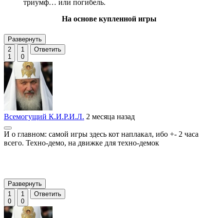
триумф… или погибель.
На основе купленной игры
Развернуть
2
1
Ответить
1
0
Всемогущий К.И.Р.И.Л.
2 месяца назад
И о главном: самой игры здесь кот наплакал, ибо +- 2 часа
всего. Техно-демо, на движке для техно-демок
Развернуть
1
1
Ответить
0
0