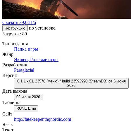
Скачать
39,04 Гб
по установке.
инструкцию
Загрузок: 80
Тип издания
Папка игры
Жанр
Экшен
,
Ролевые игры
Разработчик
Paraglacial
Версия
0.1.1 - CL 23570 (меню) / build 23592990 (SteamDB) от 5 июня
2026
Дата выхода
02 июня 2026
Таблетка
RUNE Emu
Сайт
http://fatekeeper.thqnordic.com
Язык
Текст