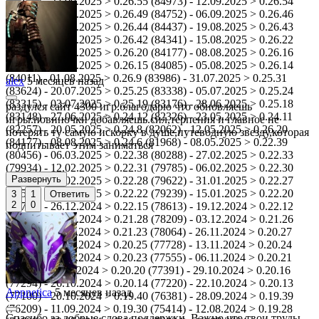
(85167) - 23.09.2025 > 0.26.55 (84973) - 12.09.2025 > 0.26.54
(84943) - 10.09.2025 > 0.26.49 (84752) - 06.09.2025 > 0.26.46
(84513) - 22.08.2025 > 0.26.44 (84437) - 19.08.2025 > 0.26.43
(84346) - 16.08.2025 > 0.26.42 (84341) - 15.08.2025 > 0.26.22
(84200) - 10.08.2025 > 0.26.20 (84177) - 08.08.2025 > 0.26.16
(84127) - 06.08.2025 > 0.26.15 (84085) - 05.08.2025 > 0.26.14
(84011) - 01.08.2025 > 0.26.9 (83986) - 31.07.2025 > 0.25.31
alex
5 месяцев назад
(83624) - 20.07.2025 > 0.25.25 (83338) - 05.07.2025 > 0.25.24
(83315) - 03.07.2025 > 0.25.19 (83176) - 28.06.2025 > 0.25.18
раздулся сайт 4300 игр.благодарю что обновляешь
(83148) - 27.06.2025 > 0.24.12 (82326) - 23.05.2025 > 0.24.11
игры.новиночки добавляешь.сил,терпения и главное не
(82257) - 20.05.2025 > 0.24.8 (82062) - 12.05.2025 > 0.26.20
потерять ту самую искорку в душе,путеводную звезду,которая
(84177) - 08.08.2025 > 0.24.6 (81968) - 08.05.2025 > 0.22.39
подпитывает этим заниматься
(80456) - 06.03.2025 > 0.22.38 (80288) - 27.02.2025 > 0.22.33
(79934) - 12.02.2025 > 0.22.31 (79785) - 06.02.2025 > 0.22.30
Развернуть
(79742) - 04.02.2025 > 0.22.28 (79622) - 31.01.2025 > 0.22.27
(79549) - 27.01.2025 > 0.22.22 (79239) - 15.01.2025 > 0.22.20
3
1
Ответить
2
0
(78780) - 26.12.2024 > 0.22.15 (78613) - 19.12.2024 > 0.22.12
(78567) - 18.12.2024 > 0.21.28 (78209) - 03.12.2024 > 0.21.26
(78134) - 30.11.2024 > 0.21.23 (78064) - 26.11.2024 > 0.20.27
(77871) - 21.11.2024 > 0.20.25 (77728) - 13.11.2024 > 0.20.24
(77606) - 08.11.2024 > 0.20.23 (77555) - 06.11.2024 > 0.20.21
(77415) -31.10.2024 > 0.20.20 (77391) - 29.10.2024 > 0.20.16
(77294) - 26.10.2024 > 0.20.14 (77220) - 22.10.2024 > 0.20.13
Appnetica
5 месяцев назад
(77100) - 20.10.2024 > 0.19.40 (76381) - 28.09.2024 > 0.19.39
(76209) - 11.09.2024 > 0.19.30 (75414) - 12.08.2024 > 0.19.28
Спасибо за добрые слова поддержки. Важно что твои труды