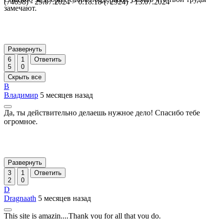
(74698) - 29.07.2024 > 0.18.18 (72924) - 13.07.2024
замечают.
Развернуть
6
1
Ответить
5
0
Скрыть все
В
Владимир
5 месяцев назад
Да, ты действительно делаешь нужное дело! Спасибо тебе
огромное.
Развернуть
3
1
Ответить
2
0
D
Dragnaath
5 месяцев назад
This site is amazin....Thank you for all that you do.