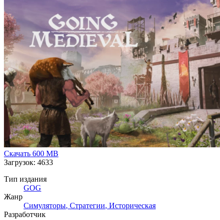
Скачать
600 MB
Загрузок: 4633
Тип издания
GOG
Жанр
Симуляторы
,
Стратегии
,
Историческая
Разработчик