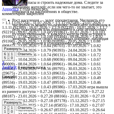
делать запасы и строить надежные дома. Следите за
эмоциями жителей: если им чего-то не хватает, это
Appnetica
2 года назад
ред.
отразится на настроениях в обществе.
комментарий закреплён
Рост населения — залог процветания. Увеличить его
> 1.1.13 (92724) - 31.07.2026 > 1.1.12 (92549) - 23.07.2026 >
численность можно по-разному: помогайте попавшим в
1.1.11 (92389) - 16.07.2026 > 1.1.9 (92239) - 10.07.2026 > 1.1.7
беду чужеземцам или принимайте к себе беззаботных
(92216) - 09.07.2026 > 1.0.105 (91861) - 01.07.2026 > 1.0.103
путешественников. У каждого жителя своя история и
(91692) - 17.06.2026 > 1.0.100 (91494) - 09.06.2026 > 1.0.92
занятия. Узнайте своих подданных поближе, наблюдая
(91160) - 26.05.2026 > 1.0.90 (91016) - 20.05.2026 > 1.0.88
за их поведением и отношениями с другими.
(90847) - 13.05.2026 > 1.0.84 (90703) - 07.05.2026 > 1.0.82
Развернуть
(90471) - 27.04.2026 > 1.0.79 (90393) - 24.04.2026 > 1.0.78
6
1
Ответить
(90322) - 21.04.2026 > 1.0.74 (90131) - 13.04.2026 > 1.0.72
5
0
(90054) - 10.04.2026 > 1.0.68 (90036) - 09.04.2026 > 1.0.67
Z
(90009) - 08.04.2026 > 1.0.64 (89961) - 06.04.2026 > 1.0.61
ZgrPWR
8 месяцев назад
(89866) - 02.04.2026 > 1.0.56 (89795) - 30.03.2026 > 1.0.55
(89675) - 25.03.2026 > 1.0.53 (89633) - 24.03.2026 > 1.0.52
Спасибо
(89560) - 21.03.2026 > 1.0.51 (89554) - 20.03.2026 > 1.0.49
(89534) - 19.03.2026 > 1.0.47 (89510) - 18.03.2026 > 1.0.46
(89488) - 17.03.2026 > 1.0.43 (89386) - 17.03.2026 игра вышла
из раннего доступа > 0.27.24 (88692) - 12.02.2026 > 0.27.22
(88187) - 23.01.2026 > 0.27.20 (88166) - 21.01.2026 > 0.27.19
(87343) - 20.12.2025 > 0.27.18 (87178) - 15.12.2025 > 0.27.15
Развернуть
(86361) - 07.11.2025 > 0.27.14 (85855) - 17.10.2025 > 0.27.07
2
1
Ответить
(85663) - 12.10.2025 > 0.26.67 (85355) - 03.10.2025 > 0.26.64
1
0