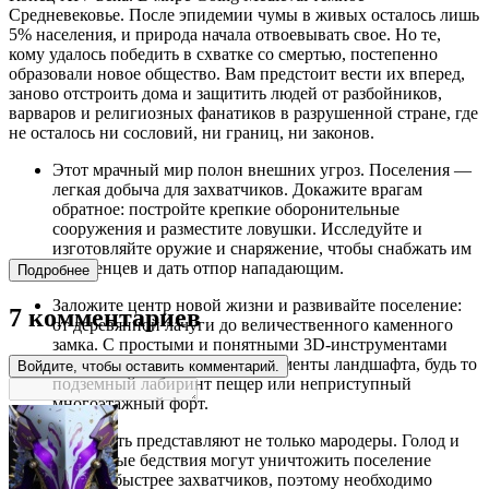
Средневековье. После эпидемии чумы в живых осталось лишь
5% населения, и природа начала отвоевывать свое. Но те,
кому удалось победить в схватке со смертью, постепенно
образовали новое общество. Вам предстоит вести их вперед,
заново отстроить дома и защитить людей от разбойников,
варваров и религиозных фанатиков в разрушенной стране, где
не осталось ни сословий, ни границ, ни законов.
Этот мрачный мир полон внешних угроз. Поселения —
легкая добыча для захватчиков. Докажите врагам
обратное: постройте крепкие оборонительные
сооружения и разместите ловушки. Исследуйте и
изготовляйте оружие и снаряжение, чтобы снабжать им
поселенцев и дать отпор нападающим.
Подробнее
Заложите центр новой жизни и развивайте поселение:
7 комментариев
от деревянной лачуги до величественного каменного
замка. С простыми и понятными 3D-инструментами
очень легко создать любые элементы ландшафта, будь то
Войдите, чтобы оставить комментарий.
подземный лабиринт пещер или неприступный
многоэтажный форт.
Опасность представляют не только мародеры. Голод и
стихийные бедствия могут уничтожить поселение
гораздо быстрее захватчиков, поэтому необходимо