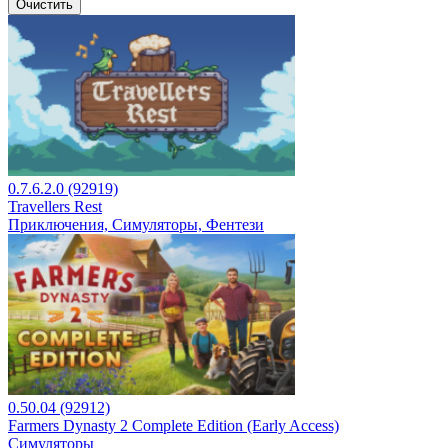
Очистить
0.7.6.2.0 (92919)
Travellers Rest
Приключения, Симуляторы, Фентези
0.50.04 (92912)
Farmers Dynasty 2 Complete Edition (Early Access)
Симуляторы