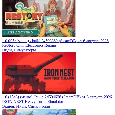
1.0.005r (меню) / build 24593369 (SteamDB) от 6 августа 2026
ReStory Chill Electronics Repairs
Инди, Симуляторы
1.0 (1543) (меню) / build 24594608 (SteamDB) от 6 августа 2026
IRON NEST Heavy Turret Simulator
Экшен, Инди, Симуляторы