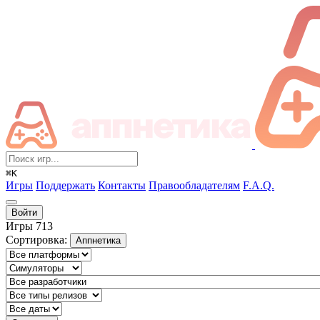
⌘K
Игры
Поддержать
Контакты
Правообладателям
F.A.Q.
Войти
Игры
713
Сортировка:
Аппнетика