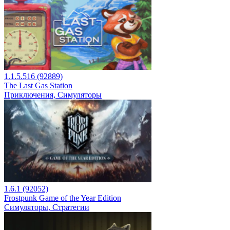
1.1.5.516 (92889)
The Last Gas Station
Приключения, Симуляторы
1.6.1 (92052)
Frostpunk Game of the Year Edition
Симуляторы, Стратегии