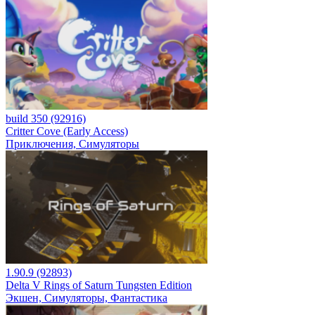
build 350 (92916)
Critter Cove (Early Access)
Приключения, Симуляторы
1.90.9 (92893)
Delta V Rings of Saturn Tungsten Edition
Экшен, Симуляторы, Фантастика