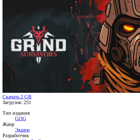
Скачать
2 GB
Загрузок: 251
Тип издания
GOG
Жанр
Экшен
Разработчик