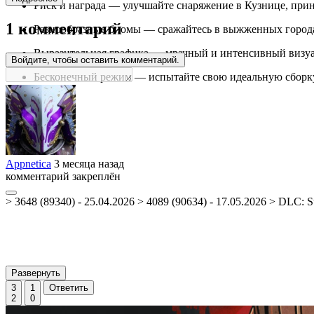
Риск и награда — улучшайте снаряжение в Кузнице, пр
1 комментарий
Разнообразные биомы — сражайтесь в выжженных городах
Выразительная графика — мрачный и интенсивный визуа
Войдите, чтобы оставить комментарий.
Бесконечный режим — испытайте свою идеальную сборку
Appnetica
3 месяца назад
комментарий закреплён
> 3648 (89340) - 25.04.2026 > 4089 (90634) - 17.05.2026 > DLC: S
Развернуть
3
1
Ответить
2
0