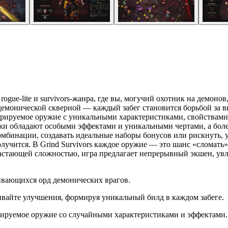
rogue-lite и survivors-жанра, где вы, могучий охотник на демон
демонической скверной — каждый забег становится борьбой за вы
нерируемое оружие с уникальными характеристиками, свойства
дки обладают особыми эффектами и уникальными чертами, а бол
мбинации, создавать идеальные наборы бонусов или рискнуть, у
лучится. В Grind Survivors каждое оружие — это шанс «сломать»
стающей сложностью, игра предлагает непрерывный экшен, увле
вающихся орд демонических врагов.
ивайте улучшения, формируя уникальный билд в каждом забеге.
ируемое оружие со случайными характеристиками и эффектами.