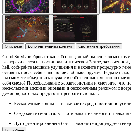
Описание
Дополнительный контент
Системные требования
Grind Survivors бросает вас в беспощадный экшен с элементами 
разворачивается на постапокалиптической Земле, захваченной 
hell, собирайте мощные улучшения и находите процедурно ге
оставить после себя ваше новое любимое оружие. Редкие нахо
вы сможете объединять оружие в собственные смертоносные ко
себя смело? Перебрасывайте характеристики и смотрите, что по
несколькими адскими биомами и бесконечным режимом с возра
демонов, которых предстоит превратить в пыль.
Бесконечные волны — выживайте среди постоянно усили
Создавайте свой стиль — открывайте синергии и накапл
Лут-ориентированный бой — находите процедурно генер
Подробнее