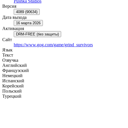
Pushka Studios
Версия
4089 (90634)
Дата выхода
16 марта 2026
Активация
DRM-FREE (без защиты)
Сайт
https://www.gog.com/game/grind_survivors
Язык
Текст
Озвучка
Английский
Французский
Немецкий
Испанский
Корейский
Польский
Турецкий