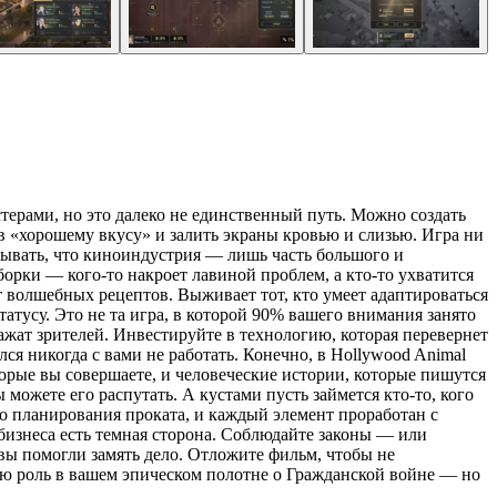
ерами, но это далеко не единственный путь. Можно создать
в «хорошему вкусу» и залить экраны кровью и слизью. Игра ни
забывать, что киноиндустрия — лишь часть большого и
рки — кого-то накроет лавиной проблем, а кто-то ухватится
 волшебных рецептов. Выживает тот, кто умеет адаптироваться
атусу. Это не та игра, в которой 90% вашего внимания занято
ажат зрителей. Инвестируйте в технологию, которая перевернет
я никогда с вами не работать. Конечно, в Hollywood Animal
торые вы совершаете, и человеческие истории, которые пишутся
можете его распутать. А кустами пусть займется кто-то, кого
до планирования проката, и каждый элемент проработан с
бизнеса есть темная сторона. Соблюдайте законы — или
 вы помогли замять дело. Отложите фильм, чтобы не
ную роль в вашем эпическом полотне о Гражданской войне — но