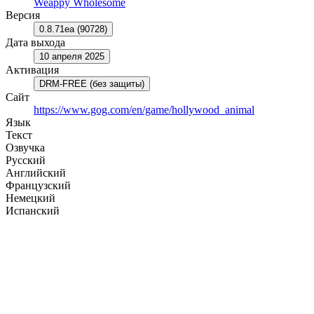
Weappy Wholesome
Версия
0.8.71ea (90728)
Дата выхода
10 апреля 2025
Активация
DRM-FREE (без защиты)
Сайт
https://www.gog.com/en/game/hollywood_animal
Язык
Текст
Озвучка
Русский
Английский
Французский
Немецкий
Испанский