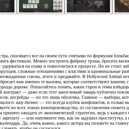
ра, сносящего все на своем пути снятыми по формулам блокбаст
ывать фестивали. Можно построить фабрику трэша, бросить вызо
 — удержаться на плаву и повеселиться в процессе. Но не стоит 
ррупция, сложные отношениями с властями и криминальные разбо
неожиданные союзы, лгите и предавайте. В Hollywood Animal нет
бросает вам именно те вызовы, которые соответствуют вашему ст
ораздо дороже. Попытайтесь понять, какие герои и темы взбудор
 контракт — даже если этот заносчивый хмырь публично поклялс
урсов, апгрейды — но это лишь оболочка. Главное — выборы, ко
шлого: шоу-бизнес — это всегда клубок конфликтов, и только вы 
вуете во всех этапах кинопроизводства, от составления сюжета 
 принято ожидать от экономический стратегии, ведь у каждого 
у зарплату — или напомните ему, как он задушил проститутку, а
календарь. Да, очень важно, какого актера вы позовете на глав
 сломать, чтобы он согласился.