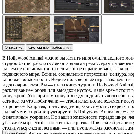
Описание
Системные требования
В Hollywood Animal можно вырастить многомиллиардного монст
студию-бутик, работать с авангардными режиссерами и завоев
на чем не настаивает и ни в чем вас не ограничивает, главное
подвижного мира. Войны, социальные потрясения, цензура, ко
за новые возможности. Ведите подковерные игры, заключайте 
и договариваться. Вы — глава киностудии, и Hollywood Animal 
расклеиванием обоев или высадкой кустов. Ваше время стоит г
индустрию. Уговорите молодую звезду подписать долгосрочный
есть все, за что любят жанр — строительство, менеджмент рес
в процессе. Капризы, предубеждения, зависимости, секреты про
вы наймете и проинструктируете. В Hollywood Animal вы участ
фанатичным усердием. Но ваши возможности гораздо шире, чем
ублажите мэра, чтобы соскочить с крючка. Повысьте сценарист
столкнуться с конкурентами — или пусть мафия расчистит вам 
в Hollywood Animal не менее важно, сколько ребер придется ему
Подробнее