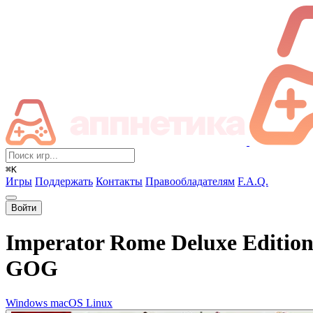
⌘K
Игры
Поддержать
Контакты
Правообладателям
F.A.Q.
Войти
Imperator Rome Deluxe Editio
GOG
Windows
macOS
Linux