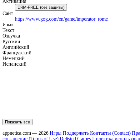
Активация
DRM-FREE (без защиты)
Сайт
https://www.gog.com/en/game/imperator_rome
Язык
Текст
Озвучка
Русский
Английский
Французский
Немецкий
Испанский
Показать все
appnetica.com — 2026
Игры
Поддержать
Контакты (Contact)
Пра
соглашение (Terms of Use)
Delisted Games
Политика использовани