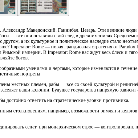
e. Александр Македонский. Ганнибал. Цезарь. Эти великие люди
оги — все они оставили свой след в древних землях Средиземн
с другом, а их культурное и политическое наследие стало неотъ
ome? Imperator: Rome — новая грандиозная стратегия от Paradox 
 Римской империи. В Imperator: Rome вас ждут весь блеск и тя
вляйте богов.
образными умениями и чертами, которые изменяются в течение 
истичные портреты.
ены местных племен, рабы — все со своей культурой и религией.
 кто заселяет ваши колонии. Будущее государства напрямую зависи
обы достойно ответить на стратегические уловки противника.
енным столкновениям. например, возможности римлян и кельтов
динировать сенат, при монархическом строе — контролировать 