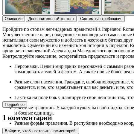
Описание
Дополнительный контент
Системные требования
Пройдите по стопам легендарных правителей в Imperator: Rom
Могущественные цари, находчивые полководцы и самозваные б
испытывали свои мужество и доблесть в жестоких битвах друг 
мимолетно. Сумеете ли вы изменить ход истории в Imperator: R
времена: от завоеваний Александра Македонского до основания
Контролируйте население, остерегайтесь предательств и просла
Персонажи. Целый мир ярких персонажей с самыми разно
командовать армией и флотом. А также новые более реал
Разные слои населения. Граждане, свободнорожденные, чл
сражается, и те, кто зарабатывает для вас деньги, и те,
Тактика на поле боя. Спланируйте свои действия так, чт
Подробнее
Военные традиции. У каждой культуры свой подход к во
и боевые единицы.
1 комментарий
Разные формы правления. В республике необходимо коор
перед кланами.
Войдите, чтобы оставить комментарий.