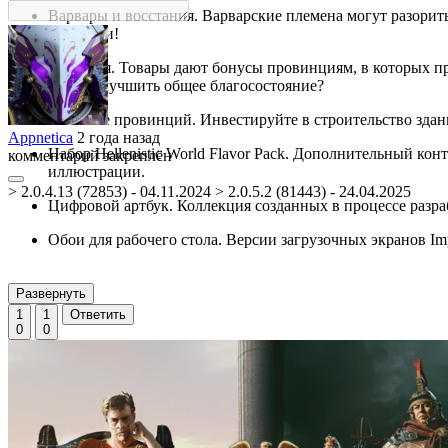
Варвары и восстания. Варварские племена могут разорит
войсками!
Торговля. Товары дают бонусы провинциям, в которых пр
чтобы улучшить общее благосостояние?
Развитие провинций. Инвестируйте в строительство здани
Appnetica
2 года назад
Набор Hellenistic World Flavor Pack. Дополнительный к
комментарий закреплён
иллюстрации.
> 2.0.4.13 (72853) - 04.11.2024 > 2.0.5.2 (81443) - 24.04.2025
Цифровой артбук. Коллекция созданных в процессе разр
Обои для рабочего стола. Версии загрузочных экранов Im
Развернуть
1
1
Ответить
0
0