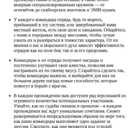
мощным специализированным оружием — от
огнемётов до снайперских винтовок и ЭМИ-пушек.
У каждого командира отряда, будь то морпех,
прибывший в эту систему, или завербованный вами
местный житель, есть свои цели и ожидания. Общайтесь
с ними в перерывах между миссиями, чтобы лучше
узнать их и разобраться в тонкостях характера. От их
мнения о вас и морального духа зависит эффективность
отрядов как на поле боя, так и за его пределами.
Командиры и их отряды получают награды и
постепенно улучшают свои качества, позволяя вам
настраивать их по своему вкусу. Старайтесь сделать так,
чтобы командиры выжили, и выбирайте для них на
большом дереве наград новые способности, которые
помогут в борьбе с врагом.
В каждом прохождении вам доступен ряд персонажей из
огромного количества потенциальных участников.
Узнайте, как их судьбы связаны в прошлом – в каждом
прохождении вас ждут уникальные сочетания. Сюжет
разворачивается непредсказуемым образом по мере того,
как ваши командиры выполняют одно задание за
другим. Смотрите, как они меняются под угрозой