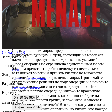
из них откликнуться, какие ресурсы задействовать и
когда вступить в бой, исходя из степени вашей
готовности. Эти решения определяют вашу репутацию
среди местных группировок и то, на какие уступки они
будут готовы пойти ради вас. Отдадите ли вы
предпочтение отношениям с торговцами оружием,
чтобы отправиться в бой с передовым снаряжением?
Либо, проигнорировав их запросы, вы поможете
кораблестроителям, которые позволят вашему флоту
поддерживать наземные отряды с орбиты?
Связь с внешним миром прервана, и вы стали
Скачать
7 GB
главнокомандующим. Отряд, состоящий из морпехов,
Загрузок: 2114
наемников и преступников, ждет ваших указаний.
Любая операция не ограничена единственным полем
Тип издания
боя: вам предстоит пройти цепочку из нескольких
GOG
ветвящихся миссий и принять участие во множестве
Жанр
сражений, охватывающих целые миры. Принимайте
Экшен
,
Фантастика
стратегические решения по ходу операции и выбирайте
Разработчик
важные для вас миссии из числа доступных. Что вы
Overhype Studios
сделаете в первую очередь: уничтожите вражескую
Версия
ПВО, мешающую высадить танки, или пойдете на
0.7.10 (92480)
штурм, чтобы спасти группу заложников и завоевать
Дата выхода
доверие местных жителей? Выполняя одну миссию за
05 февраля 2026
другой, вы завершите операцию, но учтите, что каждое