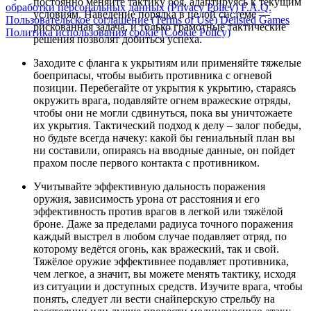
постоянно меняйте тактику боя, адаптируясь к текущим
обработки персональных данных (Privacy Policy)
F.A.Q.
условиям. Наведение порядка в целой системе —
Пользовательское соглашение (Terms of Use)
Delisted Games
рискованная задача, и только грамотные тактические
Политика использования cookie (Cookie Policy)
решения позволят добиться успеха.
Заходите с фланга к укрытиям или применяйте тяжелые
боеприпасы, чтобы выбить противника с огневой
позиции. Перебегайте от укрытия к укрытию, стараясь
окружить врага, подавляйте огнем вражеские отряды,
чтобы они не могли сдвинуться, пока вы уничтожаете
их укрытия. Тактический подход к делу – залог победы,
но будьте всегда начеку: какой бы гениальный план вы
ни составили, опираясь на вводные данные, он пойдет
прахом после первого контакта с противником.
Учитывайте эффективную дальность поражения
оружия, зависимость урона от расстояния и его
эффективность против врагов в легкой или тяжёлой
броне. Даже за пределами радиуса точного поражения
каждый выстрел в любом случае подавляет отряд, по
которому ведётся огонь, как вражеский, так и свой.
Тяжёлое оружие эффективнее подавляет противника,
чем легкое, а значит, вы можете менять тактику, исходя
из ситуации и доступных средств. Изучите врага, чтобы
понять, следует ли вести снайперскую стрельбу на