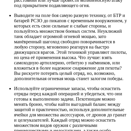
расстоянии или лучше провести молниеносную атаку
под прикрытием подавляющего огня.
Выводите на поле боя самую разную технику, от БТР и
батарей РСЗО до пикапов с временным вооружением, у
которых есть свои сильные и слабые стороны, и
пользуйтесь множеством боевых систем. Неуклюжий
танк обладает огромной огневой мощью, зато
манёвренный шагоход свободно поворачивается в
любую сторону, мгновенно реагируя на быстро
движущихся врагов. Этой техникой управляют пилоты,
но цена её применения высока. Что лучше: взять
самоходную артиллерию, отбитую у наёмников, или
вложиться в более надежное снаряжение для пехоты?
Вы рискуете потерять целый отряд, но, возможно,
дополнительная огневая мощь станет залогом победы.
Используйте ограниченные запасы, чтобы оснастить
отряды перед каждой операцией и убедиться, что они
готовы к выполнению задачи. Пехотинцам можно
менять броню, чтобы найти выгодный баланс между
защитой и практичностью, используя дополнительные
ячейки для множества аксессуаров, от дронов до гранат
и целеуказателей. Каждый отряд можно оснастить
множеством видов оружия с различными
преимуществами и недостатками, а также особо