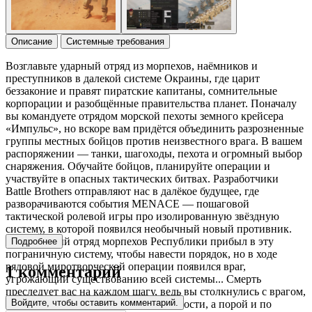
Описание
Системные требования
Возглавьте ударный отряд из морпехов, наёмников и
преступников в далекой системе Окраины, где царит
беззаконие и правят пиратские капитаны, сомнительные
корпорации и разобщённые правительства планет. Поначалу
вы командуете отрядом морской пехоты земного крейсера
«Импульс», но вскоре вам придётся объединить разрозненные
группы местных бойцов против неизвестного врага. В вашем
распоряжении — танки, шагоходы, пехота и огромный выбор
снаряжения. Обучайте бойцов, планируйте операции и
участвуйте в опасных тактических битвах. Разработчики
Battle Brothers отправляют нас в далёкое будущее, где
разворачиваются события MENACE — пошаговой
тактической ролевой игры про изолированную звёздную
систему, в которой появился необычный новый противник.
Ваш ударный отряд морпехов Республики прибыл в эту
Подробнее
пограничную систему, чтобы навести порядок, но в ходе
рядовой миротворческой операции появился враг,
1 комментарий
угрожающий существованию всей системы... Смерть
преследует вас на каждом шагу, ведь вы столкнулись с врагом,
Войдите, чтобы оставить комментарий.
который превосходит вас по численности, а порой и по