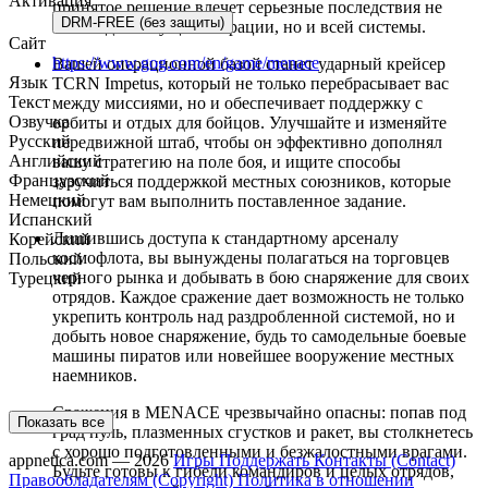
Активация
принятое решение влечет серьезные последствия не
DRM-FREE (без защиты)
только для текущей операции, но и всей системы.
Сайт
https://www.gog.com/en/game/menace
Вашей операционной базой станет ударный крейсер
Язык
TCRN Impetus, который не только перебрасывает вас
Текст
между миссиями, но и обеспечивает поддержку с
Озвучка
орбиты и отдых для бойцов. Улучшайте и изменяйте
Русский
передвижной штаб, чтобы он эффективно дополнял
Английский
вашу стратегию на поле боя, и ищите способы
Французский
заручиться поддержкой местных союзников, которые
Немецкий
помогут вам выполнить поставленное задание.
Испанский
Лишившись доступа к стандартному арсеналу
Корейский
космофлота, вы вынуждены полагаться на торговцев
Польский
черного рынка и добывать в бою снаряжение для своих
Турецкий
отрядов. Каждое сражение дает возможность не только
укрепить контроль над раздробленной системой, но и
добыть новое снаряжение, будь то самодельные боевые
машины пиратов или новейшее вооружение местных
наемников.
Сражения в MENACE чрезвычайно опасны: попав под
Показать все
град пуль, плазменных сгустков и ракет, вы столкнетесь
с хорошо подготовленными и безжалостными врагами.
appnetica.com — 2026
Игры
Поддержать
Контакты (Contact)
Будьте готовы к гибели командиров и целых отрядов,
Правообладателям (Copyright)
Политика в отношении