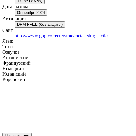
1.0.3c (79283)
Дата выхода
05 ноября 2024
Активация
DRM-FREE (без защиты)
Сайт
https://www.gog.com/en/game/metal_slug_tactics
Язык
Текст
Озвучка
Английский
Французский
Немецкий
Испанский
Корейский
Показать все