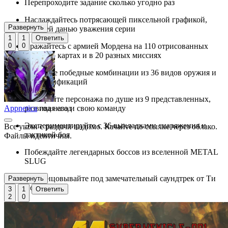
Перепроходите задание сколько угодно раз
Наслаждайтесь потрясающей пиксельной графикой,
Развернуть
ставшей данью уважения серии
1
1
Ответить
0
0
Сражайтесь с армией Мордена на 110 отрисованных
вручную картах и в 20 разных миссиях
Находите победные комбинации из 36 видов оружия и
176 модификаций
Выбирайте персонажа по душе из 9 представленных,
Appnetica
год назад
развивая его и свою команду
Экспериментируйте с 36 выкладками снаряжения и
Все ушли с раздачи видимо. Качайте по ссылке через облако.
тактикой боя
Файлы идентичны.
Побеждайте легендарных боссов из вселенной METAL
SLUG
Пританцовывайте под замечательный саундтрек от Ти
Развернуть
Лопеса
3
1
Ответить
2
0