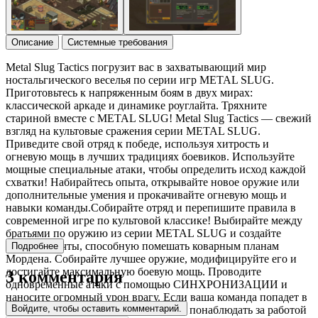
Описание
Системные требования
Metal Slug Tactics погрузит вас в захватывающий мир
ностальгического веселья по серии игр METAL SLUG.
Приготовьтесь к напряженным боям в двух мирах:
классической аркаде и динамике роуглайта. Тряхните
стариной вместе с METAL SLUG! Metal Slug Tactics — свежий
взгляд на культовые сражения серии METAL SLUG.
Приведите свой отряд к победе, используя хитрость и
огневую мощь в лучших традициях боевиков. Используйте
мощные специальные атаки, чтобы определить исход каждой
схватки! Набирайтесь опыта, открывайте новое оружие или
дополнительные умения и прокачивайте огневую мощь и
навыки команды.Собирайте отряд и перепишите правила в
современной игре по культовой классике! Выбирайте между
братьями по оружию из серии METAL SLUG и создайте
команду мечты, способную помешать коварным планам
Подробнее
Мордена. Собирайте лучшее оружие, модифицируйте его и
достигайте максимальную боевую мощь. Проводите
3 комментария
одновременные атаки с помощью СИНХРОНИЗАЦИИ и
наносите огромный урон врагу. Если ваша команда попадет в
Войдите, чтобы оставить комментарий.
беду, можно вызвать подкрепление и понаблюдать за работой