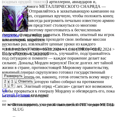
осадных орудий: тяжелой артиллерии, авиаударов и,
естественно, самого МЕТАЛЛИЧЕСКОГО СНАРЯДА —
выбирать вам! Отправляйтесь в захватывающую кампанию на
красивых картах, созданных вручную, чтобы положить конец
войне и раз и навсегда разгромить печально известную армию
повстанцев! Вам предстоит столкнуться со многими
испытаниями, поэтому приготовьтесь к бесчисленным
смертям, но не смейте сдаваться. Неважно, опытный вы игрок
Appnetica
2 года назад
ред.
или новичок, играйте и проходите свои любимые миссии
комментарий закреплён
несколько раз, извлекайте ценные уроки из каждого
приключения и оттачивайте навыки с каждой победой.
> 1.0.0 rc2.5c (77418) - 05.11.2024 > 1.0.1i (77803) - 03.12.2024 >
Получайте опыт, развивайтесь, улучшайте, подстраивайтесь
1.0.3c (79283) - 07.02.2025
под ситуацию и помните — каждое поражение делает вас
сильнее. Дональд Морден вернулся! После долгих лет тайной
жизни в стране, противостоящей Мировому правительству,
коварный генерал скрупулезно готовил государственный
Развернуть
переворот. Теперь он, наконец, готов отомстить всему миру с
2
1
Ответить
помощью армии, которую тайно собирал на протяжении
1
0
многих лет. Элитный отряд «Сапсан» сделает все возможное,
СБ
чтобы прорваться к генералу Мордену и обезвредить его, пока
Сергей Бутаков
год назад
не стало слишком поздно!
не качается торрент, уже несколько дней висит ни одного сида
Познакомьтесь с первой тактической РПГ серии METAL
SLUG