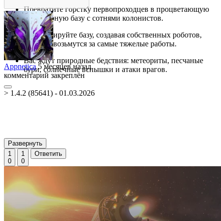
Превратите горстку первопроходцев в процветающую
планетарную базу с сотнями колонистов.
Механизируйте базу, создавая собственных роботов,
которые возьмутся за самые тяжелые работы.
Вас ждут природные бедствия: метеориты, песчаные
Appnetica
5 месяцев назад
бури, солнечные вспышки и атаки врагов.
комментарий закреплён
> 1.4.2 (85641) - 01.03.2026
Развернуть
1
1
Ответить
0
0