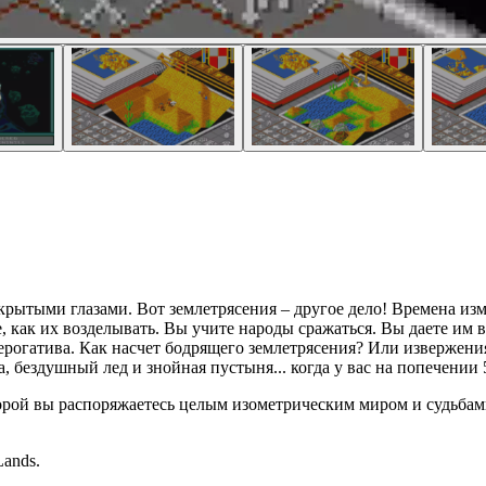
акрытыми глазами. Вот землетрясения – другое дело! Времена из
 как их возделывать. Вы учите народы сражаться. Вы даете им в
рогатива. Как насчет бодрящего землетрясения? Или извержения 
, бездушный лед и знойная пустыня... когда у вас на попечении 
оторой вы распоряжаетесь целым изометрическим миром и судьба
Lands.