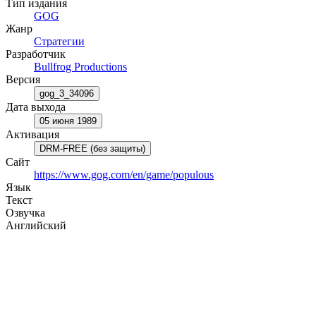
Тип издания
GOG
Жанр
Стратегии
Разработчик
Bullfrog Productions
Версия
gog_3_34096
Дата выхода
05 июня 1989
Активация
DRM-FREE (без защиты)
Сайт
https://www.gog.com/en/game/populous
Язык
Текст
Озвучка
Английский