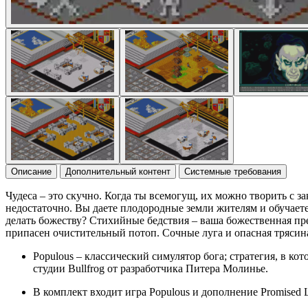
Описание
Дополнительный контент
Системные требования
Чудеса – это скучно. Когда ты всемогущ, их можно творить с з
недостаточно. Вы даете плодородные земли жителям и обучаете,
делать божеству? Стихийные бедствия – ваша божественная пре
припасен очистительный потоп. Сочные луга и опасная трясина
Populous – классический симулятор бога; стратегия, в к
студии Bullfrog от разработчика Питера Молинье.
В комплект входит игра Populous и дополнение Promised 