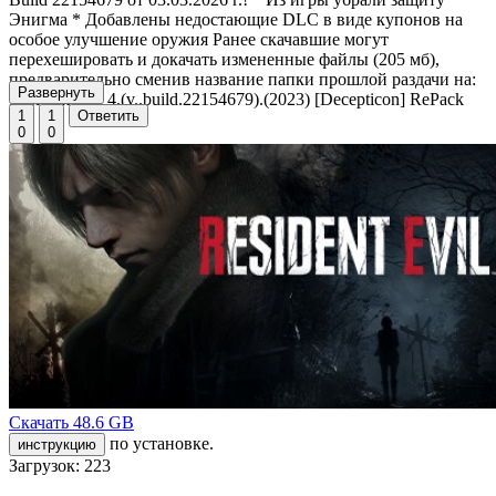
Энигма * Добавлены недостающие DLC в виде купонов на
особое улучшение оружия Ранее скачавшие могут
перехешировать и докачать измененные файлы (205 мб),
предварительно сменив название папки прошлой раздачи на:
Развернуть
Resident Evil 4.(v..build.22154679).(2023) [Decepticon] RePack
1
1
Ответить
0
0
Скачать
48.6 GB
по установке.
инструкцию
Загрузок: 223