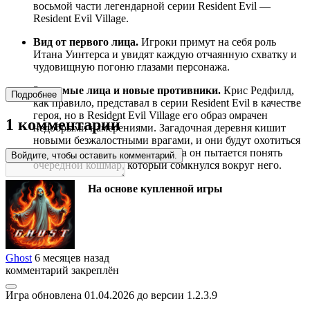
восьмой части легендарной серии Resident Evil —
Resident Evil Village.
Вид от первого лица.
Игроки примут на себя роль
Итана Уинтерса и увидят каждую отчаянную схватку и
чудовищную погоню глазами персонажа.
Знакомые лица и новые противники.
Крис Редфилд,
Подробнее
как правило, представал в серии Resident Evil в качестве
героя, но в Resident Evil Village его образ омрачен
1 комментарий
недобрыми намерениями. Загадочная деревня кишит
новыми безжалостными врагами, и они будут охотиться
за Итаном на каждом шагу, пока он пытается понять
Войдите, чтобы оставить комментарий.
очередной кошмар, который сомкнулся вокруг него.
На основе купленной игры
Ghost
6 месяцев назад
комментарий закреплён
Игра обновлена 01.04.2026 до версии 1.2.3.9