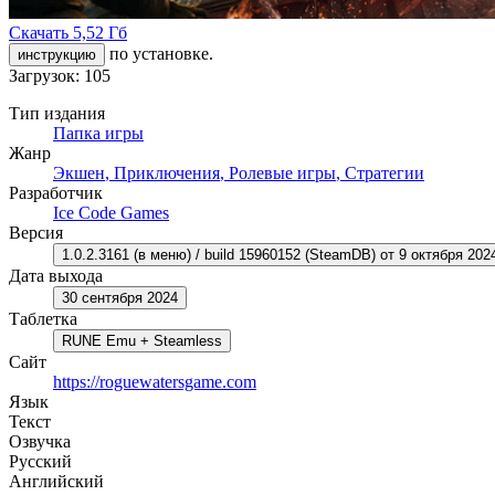
Скачать
5,52 Гб
по установке.
инструкцию
Загрузок: 105
Тип издания
Папка игры
Жанр
Экшен
,
Приключения
,
Ролевые игры
,
Стратегии
Разработчик
Ice Code Games
Версия
1.0.2.3161 (в меню) / build 15960152 (SteamDB) от 9 октября 20
Дата выхода
30 сентября 2024
Таблетка
RUNE Emu + Steamless
Сайт
https://roguewatersgame.com
Язык
Текст
Озвучка
Русский
Английский