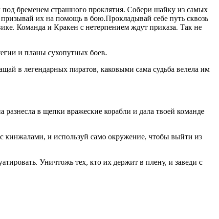
м под бременем страшного проклятия. Собери шайку из самых
 призывай их на помощь в бою.Прокладывай себе путь сквозь
ке. Команда и Кракен с нетерпением ждут приказа. Так не
тегии и планы сухопутных боев.
щай в легендарных пиратов, каковыми сама судьба велела им
а разнесла в щепки вражеские корабли и дала твоей команде
с кинжалами, и используй само окружение, чтобы выйти из
атировать. Уничтожь тех, кто их держит в плену, и заведи с