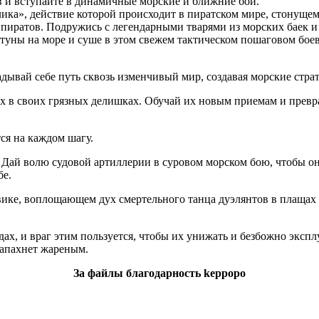
в и вступайте в динамичные морские и ближние бои.
лика», действие которой происходит в пиратском мире, стонуще
 пиратов. Подружись с легендарными тварями из морских баек и
уны на море и суше в этом свежем тактическом пошаговом боеви
дывай себе путь сквозь изменчивый мир, создавая морские стра
в своих грязных делишках. Обучай их новым приемам и превра
ся на каждом шагу.
 Дай волю судовой артиллерии в суровом морском бою, чтобы он
бе.
вике, воплощающем дух смертельного танца дуэлянтов в плащах 
ах, и враг этим пользуется, чтобы их унижать и безбожно эксплу
 запахнет жареным.
За файлы благодарность keppopo