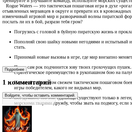
тренируйте и улучшайте команду, используйте морских сущест
Rogue Waters — это тактическая пошаговая игра в духе «рога
отъявленных мерзавцев в округе и преврати их в кровожадных
изменчивый игровой мир и разворачивай волны пиратской форт
послать ли их в бой, разрази тебя гром?
Погрузись с головой в буйную пиратскую жизнь и прокла
Пополняй свою шайку новыми негодяями и испытывай их 
стать.
Принимай новые вызовы в игре, где мир внезапно меняет
Пусть сам рок подчинится зову твоих грохочущих пушек.
Подробнее
стратегическое преимущество в рукопашном бою на палу
1 комментарий
Испытай себя в этом свежем тактическом пошаговом бое
игры победителем, какого не видывал мир.
Войдите, чтобы оставить комментарий.
Все думают, что эти чудовища существуют только в легенд
морскими тварями дружбу, чтобы звать на подмогу, если