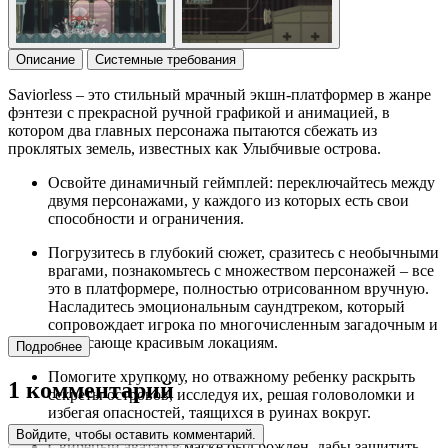
Описание
Системные требования
Saviorless – это стильный мрачный экшн-платформер в жанре
фэнтези с прекрасной ручной графикой и анимацией, в
котором два главных персонажа пытаются сбежать из
проклятых земель, известных как Улыбчивые острова.
Освойте динамичный геймплей: переключайтесь между
двумя персонажами, у каждого из которых есть свои
способности и ограничения.
Погрузитесь в глубокий сюжет, сразитесь с необычными
врагами, познакомьтесь с множеством персонажей – все
это в платформере, полностью отрисованном вручную.
Насладитесь эмоциональным саундтреком, который
сопровождает игрока по многочисленным загадочным и
потрясающе красивым локациям.
Подробнее
Помогите хрупкому, но отважному ребенку раскрыть
1 комментарий
секреты островов, исследуя их, решая головоломки и
избегая опасностей, таящихся в руинах вокруг.
Войдите, чтобы оставить комментарий.
Свирепый аватар в маске был рожден, дабы защитить