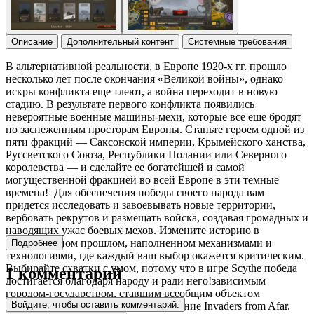
Описание
Дополнительный контент
Системные требования
В альтернативной реальности, в Европе 1920-х гг. прошло
несколько лет после окончания «Великой войны», однако
искры конфликта еще тлеют, а война переходит в новую
стадию. В результате первого конфликта появились
невероятные военные машины-мехи, которые все еще бродят
по заснеженным просторам Европы. Станьте героем одной из
пяти фракций — Саксонской империи, Крымейского ханства,
Руссветского Союза, Республики Полании или Северного
королевства — и сделайте ее богатейшей и самой
могущественной фракцией во всей Европе в эти темные
времена! Для обеспечения победы своего народа вам
придется исследовать и завоевывать новые территории,
вербовать рекрутов и размещать войска, создавая громадных и
наводящих ужас боевых мехов. Измените историю в
вымышленном прошлом, наполненном механизмами и
Подробнее
технологиями, где каждый ваш выбор окажется критическим.
Выбирайте схватки с умом, потому что в игре Scythe победа
1 комментарий
достигается благодаря народу и ради него!зависимым
городом-государством, ставшим всеобщим объектом
Войдите, чтобы оставить комментарий.
вожделения — Факторией. Дополнение Invaders from Afar.