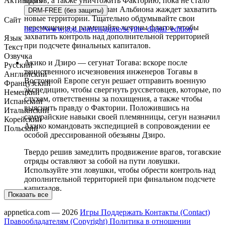
Активация
врагов, а также уничтожить Факторию, пока не стало
слишком поздно. Еще клан Альбиона жаждет захватить
DRM-FREE (без защиты)
новые территории. Тщательно обдумывайте свои
Сайт
перемещения и размещайте жетоны флагов, чтобы
https://www.gog.com/en/game/scythe_digital_edition
захватить контроль над дополнительной территорией
Язык
при подсчете финальных капиталов.
Текст
Озвучка
Акико и Дзиро — сегунат Тогава: вскоре после
Русский
таинственного исчезновения инженеров Тогавы в
Английский
Восточной Европе сегун решает отправить военную
Французский
экспедицию, чтобы свергнуть руссветовцев, которые, по
Немецкий
слухам, ответственны за похищения, а также чтобы
Испанский
выяснить правду о Фактории. Положившись на
Итальянский
самурайские навыки своей племянницы, сегун назначил
Корейский
Акико командовать экспедицией в сопровождении ее
Польский
особой дрессированной обезьяны Дзиро.
Твердо решив замедлить продвижение врагов, тогавские
отряды оставляют за собой на пути ловушки.
Используйте эти ловушки, чтобы обрести контроль над
дополнительной территорией при финальном подсчете
капиталов.
Показать все
appnetica.com — 2026
Игры
Поддержать
Контакты (Contact)
Правообладателям (Copyright)
Политика в отношении