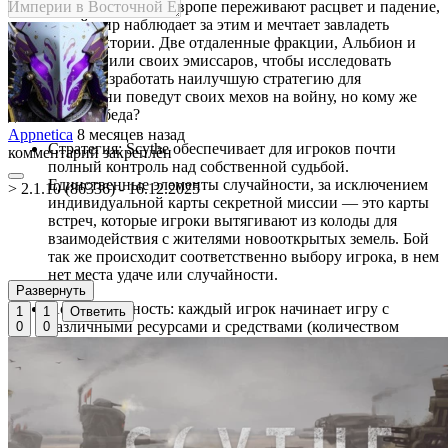
Империи в Восточной Европе переживают расцвет и падение,
а остальной мир наблюдает за этим и мечтает завладеть
секретами Фактории. Две отдаленные фракции, Альбион и
Тогава, отправили своих эмиссаров, чтобы исследовать
местность и разработать наилучшую стратегию для
завоевания. Они поведут своих мехов на войну, но кому же
достанется победа?
Appnetica
8 месяцев назад
Стратегия: Scythe обеспечивает для игроков почти
комментарий закреплён
полный контроль над собственной судьбой.
Единственные элементы случайности, за исключением
> 2.1.10 (86336) - 16.12.2025
индивидуальной карты секретной миссии — это карты
встреч, которые игроки вытягивают из колоды для
взаимодействия с жителями новооткрытых земель. Бой
так же происходит соответственно выбору игрока, в нем
нет места удаче или случайности.
Развернуть
Ассиметричность: каждый игрок начинает игру с
1
1
Ответить
различными ресурсами и средствами (количеством
0
0
энергии, монет, популярности и собственными
представлениями о ведении боя...), в различных
начальных точках и с различными секретными целями.
Начальные точки специально заданы, чтобы
подчеркнуть уникальность каждой фракции и
ассиметричную природу игры.