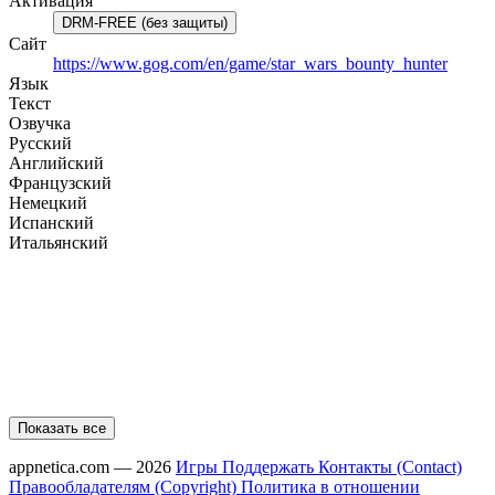
Активация
DRM-FREE (без защиты)
Сайт
https://www.gog.com/en/game/star_wars_bounty_hunter
Язык
Текст
Озвучка
Русский
Английский
Французский
Немецкий
Испанский
Итальянский
Показать все
appnetica.com — 2026
Игры
Поддержать
Контакты (Contact)
Правообладателям (Copyright)
Политика в отношении