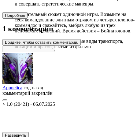
и совершать стратегические маневры.
Увлекательный сюжет одиночной игры. Возьмите на
Подробнее
себя командование элитным отрядом из четырех клонов-
коммандос и сражайтесь, выбрав любую из трех
1 комментарий
непохожих кампаний. Время действия – Война клонов.
Вступление к Эпизоду III. Новые виды транспорта,
Войдите, чтобы оставить комментарий.
локаций и врагов, взятые из фильма.
Appnetica
год назад
комментарий закреплён
> 1.0 (20421) - 06.07.2025
Развернуть