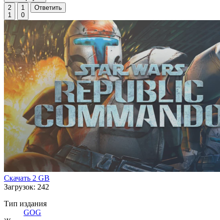
2
1
Ответить
1
0
Скачать
2 GB
Загрузок: 242
Тип издания
GOG