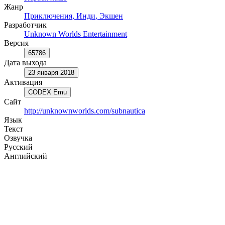
Жанр
Приключения
,
Инди
,
Экшен
Разработчик
Unknown Worlds Entertainment
Версия
65786
Дата выхода
23 января 2018
Активация
CODEX Emu
Сайт
http://unknownworlds.com/subnautica
Язык
Текст
Озвучка
Русский
Английский