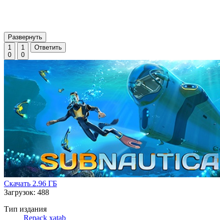
Развернуть
1
1
Ответить
0
0
Скачать
2.96 ГБ
Загрузок: 488
Тип издания
Repack xatab