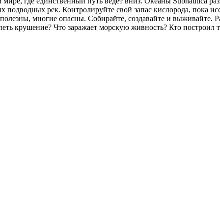
мире, где единственный путь ведёт вниз. Океаны Subnautica ра
подводных рек. Контролируйте свой запас кислорода, пока исс
лезны, многие опасны. Собирайте, создавайте и выживайте. Раз
терпеть крушение? Что заражает морскую живность? Кто построил