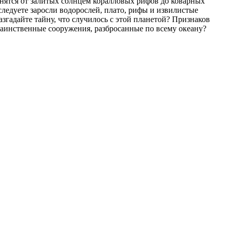
знятся от залитых солнцем коралловых рифов до коварных
ледуете заросли водорослей, плато, рифы и извилистые
гадайте тайну, что случилось с этой планетой? Признаков
 таинственные сооружения, разбросанные по всему океану?