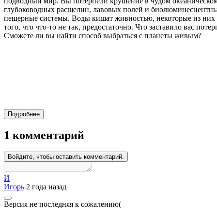
подводный мир. Вы потерпели крушение в чудом океаническом 
глубоководных расщелин, лавовых полей и биолюминесцентных 
пещерные системы. Воды кишат живностью, некоторые из них по
того, что что-то не так, предостаточно. Что заставило вас по
Сможете ли вы найти способ выбраться с планеты живым?
Подробнее
1 комментарий
Войдите, чтобы оставить комментарий.
И
Игорь
2 года назад
Версия не последняя к сожалению(