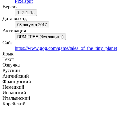
Pixelsplit
Версия
1_2_1_1a
Дата выхода
03 августа 2017
Активация
DRM-FREE (без защиты)
Сайт
https://www.gog.com/game/tales_of_the_tiny_planet
Язык
Текст
Озвучка
Русский
Английский
Французский
Немецкий
Испанский
Итальянский
Корейский