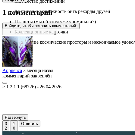
Множество достижений
1 комментарий
Рейтинги и возможность бить рекорды друзей
Планеты (мы об этом уже упоминали?)
Войдите, чтобы оставить комментарий.
Коллекционные карточки
Бескрайние космические просторы и нескончаемое удово
Appnetica
3 месяца назад
комментарий закреплён
> 1.2.1.1 (68726) - 26.04.2026
Развернуть
3
1
Ответить
2
0