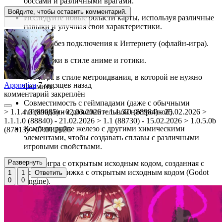
боссами и различными врагами.
Войдите, чтобы оставить комментарий.
Исследуйте новые области карты, используя различные
навыки и улучшая свои характеристики.
Играйте без подключения к Интернету (офлайн-игра).
Персонажи в стиле аниме и готики.
Это игра в стиле метроидвания, в которой не нужно
Appnetica
7 месяцев назад
фармить.
комментарий закреплён
Совместимость с геймпадами (даже с обычными
> 1.1.4.0 (89085) - 02.03.2026 > 1.1.3.0 (88984) - 25.02.2026 >
геймпадами с дополнительной настройкой).
1.1.1.0 (88840) - 21.02.2026 > 1.1 (88730) - 15.02.2026 > 1.0.5.0b
Комбинируйте железо с другими химическими
(87813) - 07.01.2026
элементами, чтобы создавать сплавы с различными
игровыми свойствами.
Развернуть
Видеоигра с открытым исходным кодом, созданная с
помощью движка с открытым исходным кодом (Godot
1
1
Ответить
0
0
Engine).
Карта с минимум 7 часами игрового процесса.
Любой игрок сможет создать свою собственную карту,