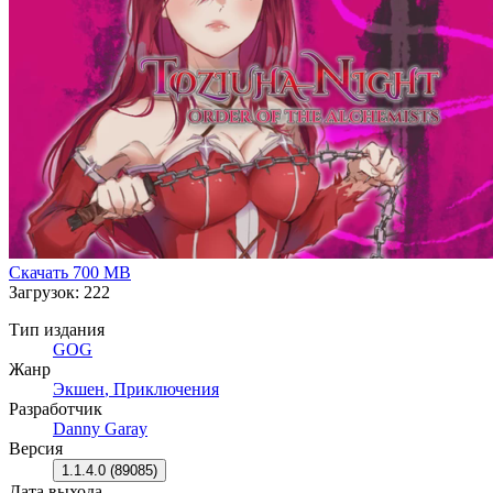
другие игроки смогут скачать ее и играть (благодаря
поддержке модов).
Больше игровых персонажей с разными механиками
игрового процесса.
Скачать
700 MB
Загрузок: 222
Тип издания
GOG
Жанр
Экшен
,
Приключения
Разработчик
Danny Garay
Версия
1.1.4.0 (89085)
Дата выхода