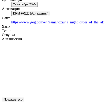
27 октября 2025
Активация
DRM-FREE (без защиты)
Сайт
https://www.gog.com/en/game/toziuha_night_order_of_the_alc
Язык
Текст
Озвучка
Английский
Показать все