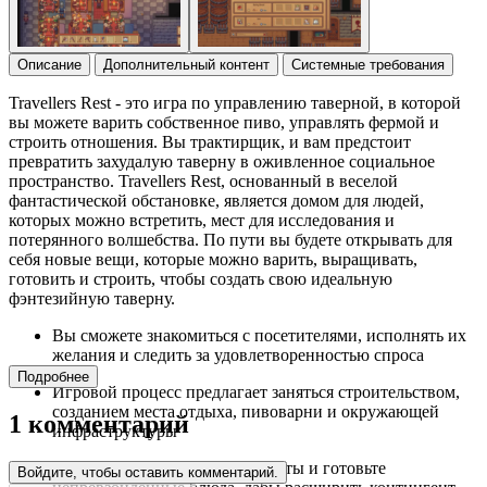
Описание
Дополнительный контент
Системные требования
Travellers Rest - это игра по управлению таверной, в которой
вы можете варить собственное пиво, управлять фермой и
строить отношения. Вы трактирщик, и вам предстоит
превратить захудалую таверну в оживленное социальное
пространство. Travellers Rest, основанный в веселой
фантастической обстановке, является домом для людей,
которых можно встретить, мест для исследования и
потерянного волшебства. По пути вы будете открывать для
себя новые вещи, которые можно варить, выращивать,
готовить и строить, чтобы создать свою идеальную
фэнтезийную таверну.
Вы сможете знакомиться с посетителями, исполнять их
желания и следить за удовлетворенностью спроса
Подробнее
Игровой процесс предлагает заняться строительством,
созданием места отдыха, пивоварни и окружающей
1 комментарий
инфраструктуры
Создавайте собственные рецепты и готовьте
Войдите, чтобы оставить комментарий.