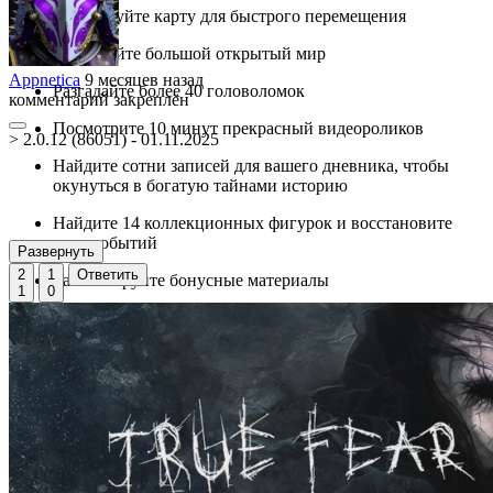
Используйте карту для быстрого перемещения
Исследуйте большой открытый мир
Appnetica
9 месяцев назад
Разгадайте более 40 головоломок
комментарий закреплён
Посмотрите 10 минут прекрасный видеороликов
> 2.0.12 (86051) - 01.11.2025
Найдите сотни записей для вашего дневника, чтобы
окунуться в богатую тайнами историю
Найдите 14 коллекционных фигурок и восстановите
цепь событий
Развернуть
2
1
Ответить
Разблокируйте бонусные материалы
1
0