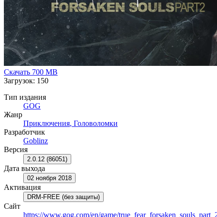
Скачать
700 MB
Загрузок: 150
Тип издания
GOG
Жанр
Приключения
,
Головоломки
Разработчик
Goblinz
Версия
2.0.12 (86051)
Дата выхода
02 ноября 2018
Активация
DRM-FREE (без защиты)
Сайт
https://www.gog.com/en/game/true_fear_forsaken_souls_part_