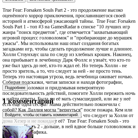
True Fear: Forsaken Souls Part 2 - это продолжение высоко
оценённого хоррор приключения, прославившегося своей
историей и атмосферой ужасающей тайны. True Fear: Forsaken
Souls Part 1 - топ #3 на GamesRadar в списке "10 лучших игр
жанра "поиск предметов", где отмечается "захватывающий
игровой процесс головоломок" и "пробирающие до мурашек
ужасы". Мы использовали наш опыт создания богатых
загадками игр, чтобы сделать продолжение лучше и длиннее.
Холли Стоунхаус шла по следу из хлебных крошек. Наконец,
она прибывает в лечебницу Дарк Фоллс и узнаёт, что кто-то
уже был здесь до неё, кто-то ждал её. Но теперь Холли - не
просто зритель, а то, что следует за ней - не просто тень.
Теперь это настоящая угроза, ведь лечебница оживает ночью.
Собирая подсказки, читая записки и находя фотографии,
решая головоломки и придумывая невероятную
Подробнее
последовательность действий, помогите Холли пережить ночь
и найти ответы. Была ли её мать сумасшедшей, или же у неё
1 комментарий
есть ещё одна сестра? Мама действительно покончила с
собой? Как Даллия могла “вернуться” после пожара. Кем или
Войдите, чтобы оставить комментарий.
чем является это устрашающее нечто, что следует за Холли от
дома Хезер и не покидает её? True Fear: Forsaken Souls - это
трилогия. Часть 2 - дольше, в ней вдвое больше головоломок и
улучшенная графика.