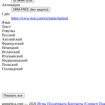
02 июня 2016
Активация
DRM-FREE (без защиты)
Сайт
https://www.gog.com/en/game/turmoil
Язык
Текст
Озвучка
Русский
Английский
Французский
Немецкий
Испанский
Итальянский
Нидерландский
Польский
Голландский
Показать все
appnetica.com — 2026
Игры
Поддержать
Контакты (Contact)
Пра