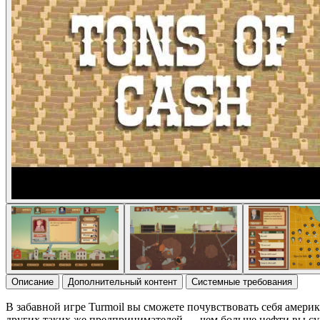
Описание
Дополнительный контент
Системные требования
В забавной игре Turmoil вы сможете почувствовать себя амер
других таких же предпринимателей — чем больше нефти вы суме