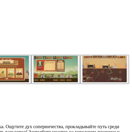
а. Ощутите дух соперничества, прокладывайте путь среди
ь ваш город! Застолбите участок на городском аукционе и