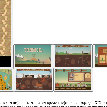
иканским нефтяным магнатом времен нефтяной лихорадки XIX век
ете добыть и продать, тем быстрее вырастет и начнет процветат