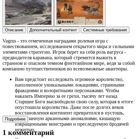
Описание
Дополнительный контент
Системные требования
Vagrus - это отмеченная наградами ролевая игра с
повествованием, исследованием открытого мира и сильными
элементами стратегии. Игрок берет на себя роль вагруса -
предводителя каравана, который стремится выжить в
странном и опасном темном фэнтезийном мире, ведя за собой
компанию путешественников во всевозможные авантюры.
Вам предстоит исследовать огромное королевство,
наполненное уникальными локациями, странными
фракциями и колоритными персонажами. Чтобы
наказать Империю за ее грехи, тысячу лет назад
Старшие Боги высвободили свою силу, которая в итоге
опустошила королевства. Даже после долгих веков
восстановления континент превратился в пустошь,
пронизанную арканными аномалиями, кишащую
Подробнее
извращенными монстрами и преследуемую бродячей
нежитью.
1 комментарий