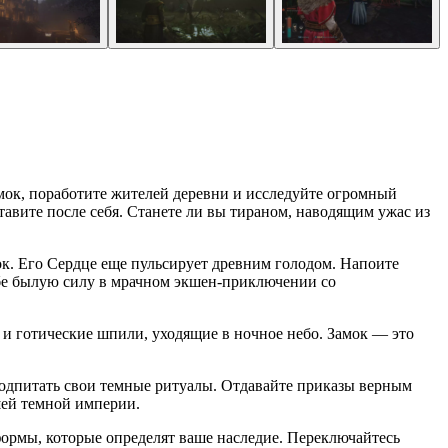
мок, поработите жителей деревни и исследуйте огромный
тавите после себя. Станете ли вы тираном, наводящим ужас из
к. Его Сердце еще пульсирует древним голодом. Напоите
ебе былую силу в мрачном экшен-приключении со
 и готические шпили, уходящие в ночное небо. Замок — это
подпитать свои темные ритуалы. Отдавайте приказы верным
шей темной империи.
формы, которые определят ваше наследие. Переключайтесь