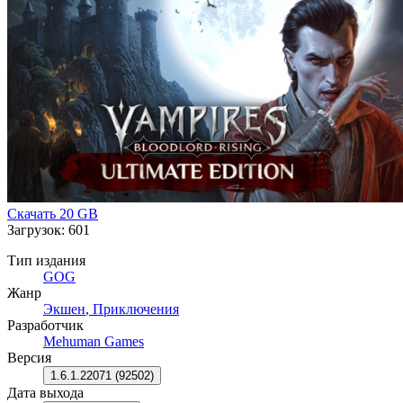
Скачать
20 GB
Загрузок: 601
Тип издания
GOG
Жанр
Экшен
,
Приключения
Разработчик
Mehuman Games
Версия
1.6.1.22071 (92502)
Дата выхода