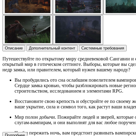
Описание
Дополнительный контент
Системные требования
Путешествуйте по открытому миру средневековой Сангавии и 
открытый мир в готическом сеттинге. Выборы, которые вы сдел
недр замка, или правителем, который нужен вашему народу?
Вы пробудились ото сна ослабшим повелителем вампиров
Сердце замка кровью, чтобы разблокировать новые регио
строительством, исследованием и элементами RPG.
Восстановите свою крепость и обустройте ее по своему 
ваше укрытие, сила и символ того, как растут ваши владе
Мир полон добычи. Пожирайте людей и зверей, которые о
слугам-вампирам, и они выполнят для вас любое поручен
Чтобы пережить ночь, вам предстоит развивать вампирск
Подробнее