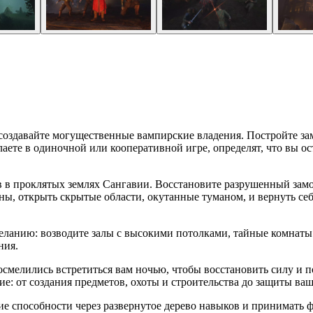
создавайте могущественные вампирские владения. Постройте за
аете в одиночной или кооперативной игре, определят, что вы ос
 в проклятых землях Сангавии. Восстановите разрушенный замо
ны, открыть скрытые области, окутанные туманом, и вернуть с
желанию: возводите залы с высокими потолками, тайные комнаты
ния.
смелились встретиться вам ночью, чтобы восстановить силу и 
ие: от создания предметов, охоты и строительства до защиты ва
ие способности через развернутое дерево навыков и принимать 