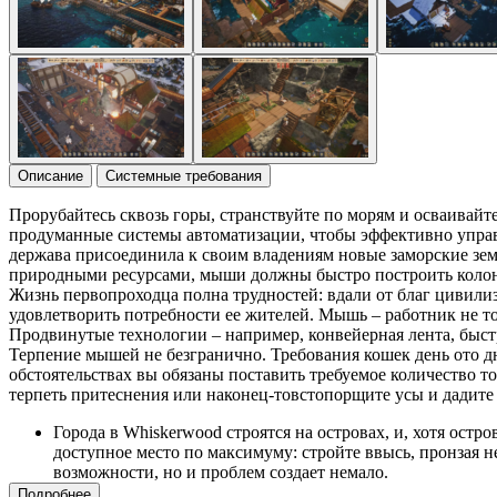
Описание
Системные требования
Прорубайтесь сквозь горы, странствуйте по морям и осваивайт
продуманные системы автоматизации, чтобы эффективно упра
держава присоединила к своим владениям новые заморские зем
природными ресурсами, мыши должны быстро построить колонию
Жизнь первопроходца полна трудностей: вдали от благ цивили
удовлетворить потребности ее жителей. Мышь – работник не т
Продвинутые технологии – например, конвейерная лента, бы
Терпение мышей не безгранично. Требования кошек день ото дн
обстоятельствах вы обязаны поставить требуемое количество т
терпеть притеснения или наконец-товстопорщите усы и дадите
Города в Whiskerwood строятся на островах, и, хотя остр
доступное место по максимуму: стройте ввысь, пронзая н
возможности, но и проблем создает немало.
Подробнее