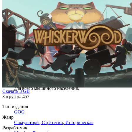
счастье граждан, начать строить прекрасные парки и фо
и требованиями нависшей над вами когтистой лапы.
В Whiskerwood представлено 40 видов товаров, которые 
сюзеренов. Есть сырье, такое как руда, древесина и пше
например, специи, чай и мебель. По мере роста колонии
Выполняйте требования кошек, чтобы получить предметы
колониями и главарями пиратов.
Стройте хитросплетения конвейеров, пандусов, подъемни
помощью этих же инструментов вы сможете ускорить пер
Прокладывайте трубы, по которым вода и пар будут пос
ограниченную область действия, поэтому нужно тщательн
Стройте исследовательские лаборатории, чтобы разрабат
для всего мышиного населения.
Скачать
3 GB
Загрузок: 457
Тип издания
GOG
Жанр
Симуляторы
,
Стратегии
,
Историческая
Разработчик