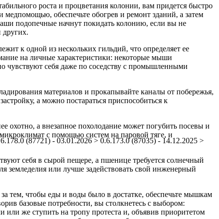
стабильного роста и процветания колонии, вам придется быстро
и медпомощью, обеспечьте обогрев и ремонт зданий, а затем
 ваши подопечные начнут покидать колонию, если вы не
 других.
жит к одной из нескольких гильдий, что определяет ее
имание на личные характеристики: некоторые мыши
тно чувствуют себя даже по соседству с промышленными
кладирования материалов и прокапывайте каналы от побережья,
застройку, а можно постараться приспособиться к
е охотно, а внезапное похолодание может погубить посевы и
микроклимат с помощью систем на паровой тяге, и
.6.178.0 (87721) - 03.01.2026 > 0.6.173.0 (87035) - 14.12.2025 >
твуют себя в сырой пещере, а пшенице требуется солнечный
для земледелия или лучше задействовать свой инженерный
а тем, чтобы еды и воды было в достатке, обеспечьте мышкам
ворив базовые потребности, вы столкнетесь с выбором:
и или же ступить на тропу протеста и, объявив приоритетом