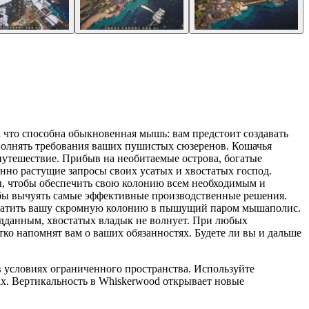
а что способна обыкновенная мышь: вам предстоит создавать
олнять требования ваших пушистых сюзеренов. Кошачья
путешествие. Прибыв на необитаемые острова, богатые
но растущие запросы своих усатых и хвостатых господ.
ы, чтобы обеспечить свою колонию всем необходимым и
обы вычуять самые эффективные производственные решения.
евратить вашу скромную колонию в пышущий паром мышаполис.
подданным, хвостатых владык не волнует. При любых
ко напомнят вам о ваших обязанностях. Будете ли вы и дальше
ь в условиях ограниченного пространства. Используйте
рах. Вертикальность в Whiskerwood открывает новые