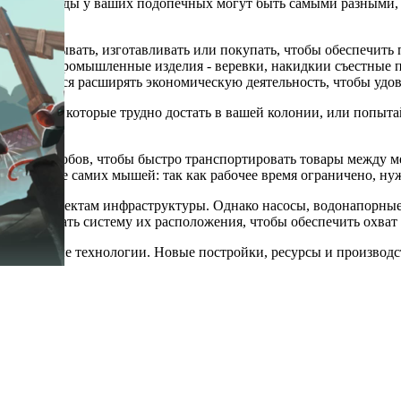
нтаны? Нужды у ваших подопечных могут быть самыми разными, 
можно добывать, изготавливать или покупать, чтобы обеспечит
ница. Есть промышленные изделия - веревки, накидкии съестные 
 вам придется расширять экономическую деятельность, чтобы удо
 роскоши, которые трудно достать в вашей колонии, или попы
ков и желобов, чтобы быстро транспортировать товары между ме
едвижение самих мышей: так как рабочее время ограничено, ну
тупать к объектам инфраструктуры. Однако насосы, водонапорн
о продумать систему их расположения, чтобы обеспечить охват 
ывать новые технологии. Новые постройки, ресурсы и производ