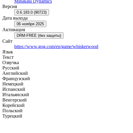
Minakata Dynamics
Версия
0.6.193.0 (90723)
Дата выхода
06 ноября 2025
Активация
DRM-FREE (без защиты)
Сайт
https://www.gog.com/en/game/whiskerwood
Язык
Текст
Озвучка
Русский
Английский
Французский
Немецкий
Испанский
Итальянский
Венгерский
Корейский
Польский
Турецкий