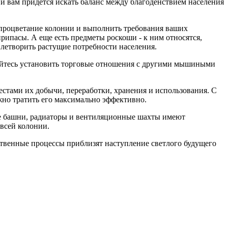
и вам придется искать баланс между благоденствием населения
ь процветание колонии и выполнить требования ваших
припасы. А еще есть предметы роскоши - к ним относятся,
влетворить растущие потребности населения.
тайтесь установить торговые отношения с другими мышиными
стами их добычи, переработки, хранения и использования. С
жно тратить его максимально эффективно.
ые башни, радиаторы и вентиляционные шахты имеют
всей колонии.
ственные процессы приблизят наступление светлого будущего