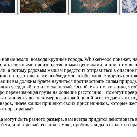
е новые земли, возводя крупные города. Whiskerwood покажет, н
влять сложными производственными цепочками, и при этом вып
ли, а потому рядовым мышам предстоит отправиться в опасное 
 и подготовить все необходимое, чтобы удовлетворять постоян
зации вы должны будете научиться противостоять силам природ
олько усердный, но и смекалистый. Освойте автоматизацию, чт
стро перемещающая грузы на большие расстояния – помогут пр
я становятся все непомернее, а какой ценой все это дается их 
оваров, иначе кошки пришлют своих приспешников, которые жест
 отпор тиранам?
ова могут быть разного размера, вам всегда придется действоват
ебеса, или зарывайтесь под землю, пробивая ходы в скалах и го