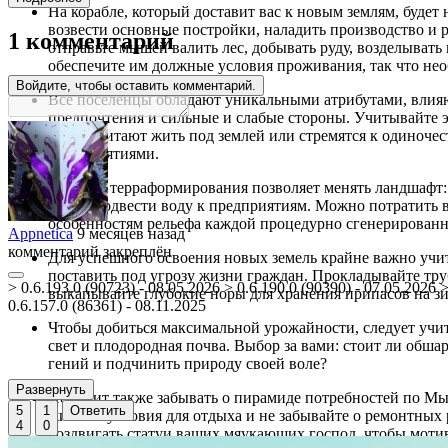
На корабле, который доставит вас к новым землям, будет
возвести основные постройки, наладить производство и р
1 комментарий
отправьте мышей валить лес, добывать руду, возделыват
обеспечите им должные условия проживания, так что не
Войдите, чтобы оставить комментарий.
Все поселенцы обладают уникальными атрибутами, влияю
предпочтения и сильные и слабые стороны. Учитывайте э
предпочитают жить под землей или стремятся к одиночес
предприятиями.
Система терраформирования позволяет менять ландшафт: 
чтобы подвести воду к предприятиям. Можно потратить в
особенностям рельефа каждой процедурно сгенерированн
Appnetica
9 месяцев назад
комментарий закреплён
Для успешного освоения новых земель крайне важно учи
поставить под угрозу жизни граждан. Прокладывайте тр
> 0.6.193.0 (90723) - 08.05.2026 > 0.6.190.0 (90390) - 07.05.2026 >
выкапывайте глубокие норы для хранения припасов на зи
0.6.157.0 (86361) - 08.11.2025
Чтобы добиться максимальной урожайности, следует учит
свет и плодородная почва. Выбор за вами: стоит ли обш
гений и подчинить природу своей воле?
Развернуть
Не стоит также забывать о пирамиде потребностей по Мы
5
1
Ответить
жилье и условия для отдыха и не забывайте о ремонтных 
4
0
воздвигать статуи ваших мяукающих господ, чтобы мотив