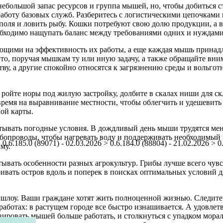
 небольшой запас ресурсов и группа мышей, но, чтобы добиться 
аботу базовых служб. Разберитесь с логистическими цепочками 
ь поля и ловить рыбу. Кошки потребуют свою долю продукции, а
обходимо нащупать баланс между требованиями одних и нуждами
щими на эффективность их работы, а еще каждая мышь принадле
то, поручая мышкам ту или иную задачу, а также обращайте вн
тву, а другие спокойно относятся к загрязнению среды и вольго
ройте норы под жилую застройку, долбите в скалах ниши для с
ремя на выравнивание местности, чтобы облегчить и удешевить 
ой карты.
тывать погодные условия. В дождливый день мыши трудятся мене
убопроводы, чтобы нагревать воду и поддерживать необходимый 
 0.6.185.0 (89071) - 02.03.2026 > 0.6.184.0 (88804) - 21.02.2026 > 0
му.
ывать особенности разных агрокультур. Грибы лучше всего чувс
аривать остров вдоль и поперек в поисках оптимальных условий 
шлоу. Ваши граждане хотят жить полноценной жизнью. Следите з
работах: в растущем городе все быстро изнашивается. А удовлет
ировать мышей больше работать, и столкнуться с упадком морал