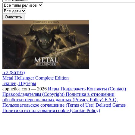
Очистить
rc2 (86195)
Metal Hellsinger Complete Edition
Экшен, Шутеры
appnetica.com — 2026
Игры
Поддержать
Контакты (Contact)
Правообладателям (Copyright)
Политика в отношении
обработки персональных данных (Privacy Policy)
F.A.Q.
Пользовательское соглашение (Terms of Use)
Delisted Games
Политика использования cookie (Cookie Policy)