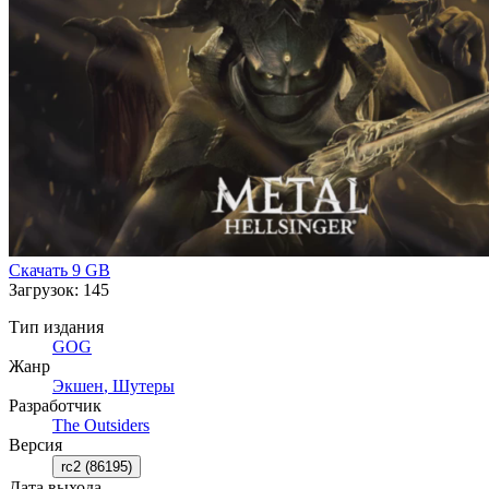
первого лица, и является детищем Дэвида Гольдфарба,
продюсера игры Payday 2 и ведущего дизайнера
Battlefield 3 и Battlefield: Bad Company 2.
Скачать
9 GB
Загрузок: 145
Тип издания
GOG
Жанр
Экшен
,
Шутеры
Разработчик
The Outsiders
Версия
rc2 (86195)
Дата выхода