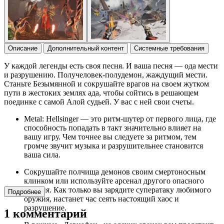
Описание
Дополнительный контент
Системные требования
У каждой легенды есть своя песня. И ваша песня — ода мести
и разрушению. Получеловек-полудемон, жаждущий мести.
Станьте Безымянной и сокрушайте врагов на своем жутком
пути в жестоких землях ада, чтобы сойтись в решающем
поединке с самой Алой судьей. У вас с ней свои счеты.
Metal: Hellsinger — это ритм-шутер от первого лица, где
способность попадать в такт значительно влияет на
вашу игру. Чем точнее вы следуете за ритмом, тем
громче звучит музыка и разрушительнее становится
ваша сила.
Сокрушайте полчища демонов своим смертоносным
клинком или используйте арсенал другого опасного
оружия. Как только вы зарядите суператаку любимого
Подробнее
оружия, настанет час сеять настоящий хаос и
разрушение.
1 комментарий