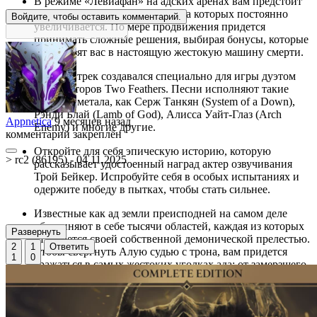
В режиме «Левиафан» на адских аренах вам предстоит
одолевать полчища врагов, сила которых постоянно
Войдите, чтобы оставить комментарий.
увеличивается. По мере продвижения придется
принимать сложные решения, выбирая бонусы, которые
преобразят вас в настоящую жестокую машину смерти.
Каждый трек создавался специально для игры дуэтом
композиторов Two Feathers. Песни исполняют такие
легенды метала, как Серж Танкян (System of a Down),
Рэнди Блай (Lamb of God), Алисса Уайт-Глаз (Arch
Appnetica
9 месяцев назад
Enemy) и многие другие.
комментарий закреплён
Откройте для себя эпическую историю, которую
> rc2 (86195) - 04.11.2025
рассказывает удостоенный наград актер озвучивания
Трой Бейкер. Испробуйте себя в особых испытаниях и
одержите победу в пытках, чтобы стать сильнее.
Известные как ад земли преисподней на самом деле
объединяют в себе тысячи областей, каждая из которых
Развернуть
отличается своей собственной демонической прелестью.
2
1
Ответить
Чтобы свергнуть Алую судью с трона, вам придется
1
0
сражаться в самых жестоких уголках ада: от замерзшего
Вокка до сводящей с ума Стигии.
Metal: Hellsinger создан командой The Outsiders,
обладающей огромным опытом в разработке шутеров от