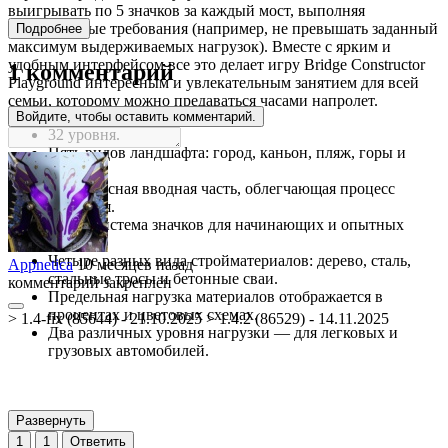
выигрывать по 5 значков за каждый мост, выполняя
определенные требования (например, не превышать заданный
Подробнее
максимум выдерживаемых нагрузок). Вместе с ярким и
удобным интерфейсом все это делает игру Bridge Constructor
1 комментарий
Playground интересным и увлекательным занятием для всей
семьи, которому можно предаваться часами напролет.
Войдите, чтобы оставить комментарий.
32 уровня.
Пять видов ландшафта: город, каньон, пляж, горы и
холмы.
Комплексная вводная часть, облегчающая процесс
обучения.
Новая система значков для начинающих и опытных
игроков.
Четыре разных вида стройматериалов: дерево, сталь,
Appnetica
10 месяцев назад
стальные тросы и бетонные сваи.
комментарий закреплён
Предельная нагрузка материалов отображается в
процентах и цветовых схемах.
> 1.4-fix (85644) - 21.10.2025 > 1.4.2 (86529) - 14.11.2025
Два различных уровня нагрузки — для легковых и
грузовых автомобилей.
Развернуть
1
1
Ответить