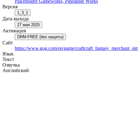
Placeholder Gameworks, Pineapple Works
Версия
1_3_1
Дата выхода
27 мая 2025
Активация
DRM-FREE (без защиты)
Сайт
https://www.gog.com/en/game/craftcraft_fantasy_merchant_sim
Язык
Текст
Озвучка
Английский