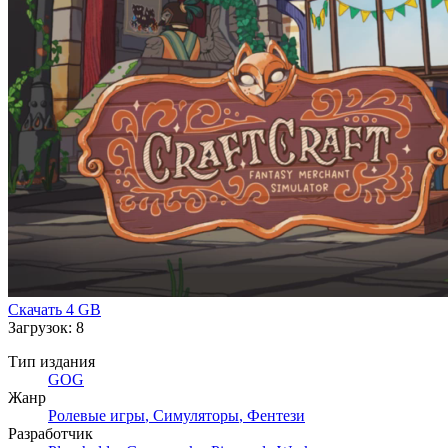
Скачать
4 GB
Загрузок: 8
Тип издания
GOG
Жанр
Ролевые игры
,
Симуляторы
,
Фентези
Разработчик