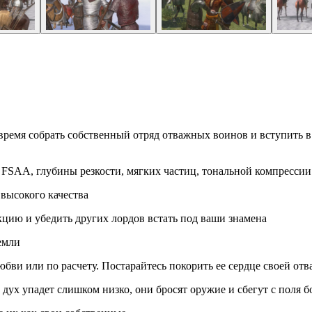
 время собрать собственный отряд отважных воинов и вступить в
FSAA, глубины резкости, мягких частиц, тональной компрессии
высокого качества
цию и убедить других лордов встать под ваши знамена
емли
бви или по расчету. Постарайтесь покорить ее сердце своей отв
ух упадет слишком низко, они бросят оружие и сбегут с поля б