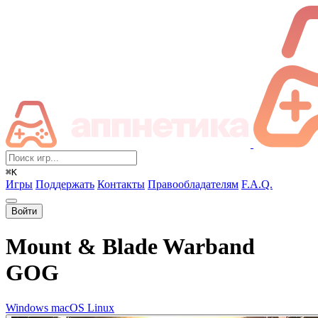
⌘K
Игры
Поддержать
Контакты
Правообладателям
F.A.Q.
Войти
Mount & Blade Warband
GOG
Windows
macOS
Linux