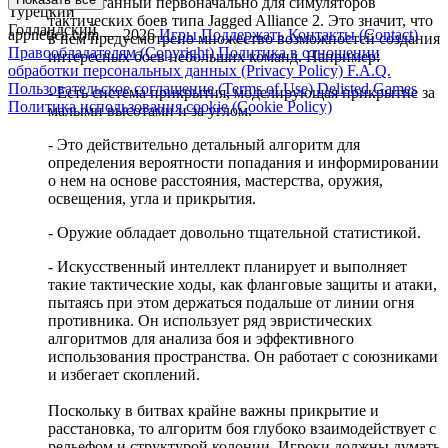
разработанный первоначально для симуляторов
Турецкий
тактических боев типа Jagged Alliance 2. Это значит, что
Голландский
appnetica.com — 2026
Игры
Поддержать
Контакты (Contact)
в нем предусмотрено множество возможностей создания
Правообладателям (Copyright)
Политика в отношении
интересных боев небольших команд. Например:
обработки персональных данных (Privacy Policy)
F.A.Q.
Пользовательское соглашение (Terms of Use)
Delisted Games
- Есть система прикрытия, моделирующая прикрытие за
Политика использования cookie (Cookie Policy)
малыми высотами и за углом.
- Это действительно детальный алгоритм для
определения вероятности попадания и информировании
о нем на основе расстояния, мастерства, оружия,
освещения, угла и прикрытия.
- Оружие обладает довольно тщательной статистикой.
- Искусственный интеллект планирует и выполняет
такие тактические ходы, как фланговые защиты и атаки,
пытаясь при этом держаться подальше от линии огня
противника. Он использует ряд эвристических
алгоритмов для анализа боя и эффективного
использования пространства. Он работает с союзниками
и избегает скоплений.
Поскольку в битвах крайне важны прикрытие и
расстановка, то алгоритм боя глубоко взаимодействует с
рельефом и структурой колонии. Игроки должны думать