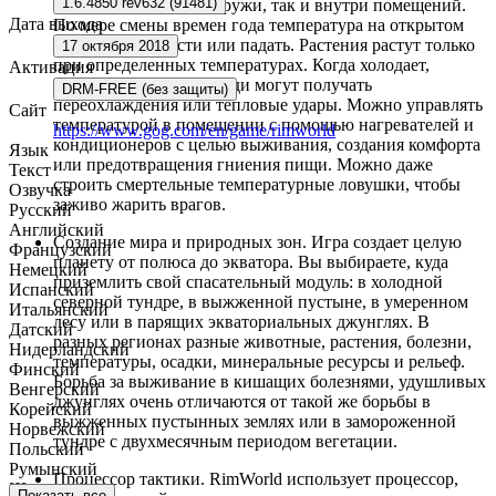
1.6.4850 rev632 (91481)
моделируются как снаружи, так и внутри помещений.
Дата выхода
По мере смены времен года температура на открытом
воздухе будет расти или падать. Растения растут только
17 октября 2018
при определенных температурах. Когда холодает,
Активация
начинает идти снег. Люди могут получать
DRM-FREE (без защиты)
переохлаждения или тепловые удары. Можно управлять
Сайт
температурой в помещении с помощью нагревателей и
https://www.gog.com/en/game/rimworld
кондиционеров с целью выживания, создания комфорта
Язык
или предотвращения гниения пищи. Можно даже
Текст
строить смертельные температурные ловушки, чтобы
Озвучка
заживо жарить врагов.
Русский
Английский
Создание мира и природных зон. Игра создает целую
Французский
планету от полюса до экватора. Вы выбираете, куда
Немецкий
приземлить свой спасательный модуль: в холодной
Испанский
северной тундре, в выжженной пустыне, в умеренном
Итальянский
лесу или в парящих экваториальных джунглях. В
Датский
разных регионах разные животные, растения, болезни,
Нидерландский
температуры, осадки, минеральные ресурсы и рельеф.
Финский
Борьба за выживание в кишащих болезнями, удушливых
Венгерский
джунглях очень отличаются от такой же борьбы в
Корейский
выжженных пустынных землях или в замороженной
Норвежский
тундре с двухмесячным периодом вегетации.
Польский
Румынский
Процессор тактики. RimWorld использует процессор,
Шведский
Показать все