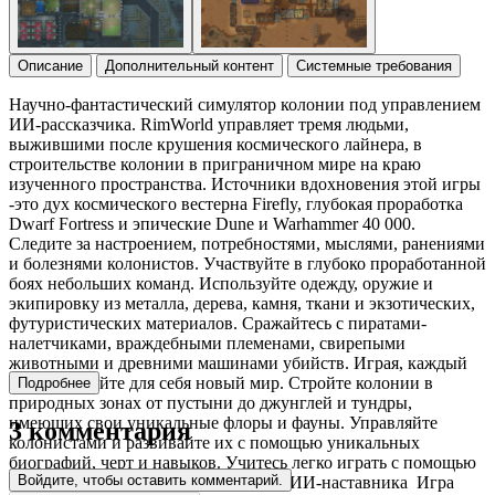
Описание
Дополнительный контент
Системные требования
Научно-фантастический симулятор колонии под управлением
ИИ-рассказчика. RimWorld управляет тремя людьми,
выжившими после крушения космического лайнера, в
строительстве колонии в приграничном мире на краю
изученного пространства. Источники вдохновения этой игры
-это дух космического вестерна Firefly, глубокая проработка
Dwarf Fortress и эпические Dune и Warhammer 40 000.
Следите за настроением, потребностями, мыслями, ранениями
и болезнями колонистов. Участвуйте в глубоко проработанной
боях небольших команд. Используйте одежду, оружие и
экипировку из металла, дерева, камня, ткани и экзотических,
футуристических материалов. Сражайтесь с пиратами-
налетчиками, враждебными племенами, свирепыми
животными и древними машинами убийств. Играя, каждый
раз открывайте для себя новый мир. Стройте колонии в
Подробнее
природных зонах от пустыни до джунглей и тундры,
имеющих свои уникальные флоры и фауны. Управляйте
3 комментария
колонистами и развивайте их с помощью уникальных
биографий, черт и навыков. Учитесь легко играть с помощью
Войдите, чтобы оставить комментарий.
интеллектуального и ненавязчивого ИИ-наставника Игра