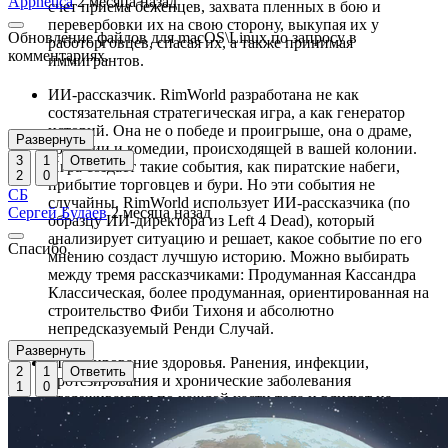
Appnetica
2 месяца назад
счет приема беженцев, захвата пленных в бою и
перевербовки их на свою сторону, выкупая их у
Обновление файлов для macOS\Linux по запросу в
работорговцев, спасая их, а также принимая
комментариях.
иммигрантов.
ИИ-рассказчик. RimWorld разработана не как
состязательная стратегическая игра, а как генератор
историй. Она не о победе и проигрыше, она о драме,
Развернуть
трагедии и комедии, происходящей в вашей колонии.
3
1
Ответить
Игра создает такие события, как пиратские набеги,
2
0
прибытие торговцев и бури. Но эти события не
СБ
случайны. RimWorld использует ИИ-рассказчика (по
Сергей Будаев
2 месяца назад
образцу ИИ-директора из Left 4 Dead), который
анализирует ситуацию и решает, какое событие по его
Спасибо.
мнению создаст лучшую историю. Можно выбирать
между тремя рассказчиками: Продуманная Кассандра
Классическая, более продуманная, ориентированная на
строительство Фиби Тихоня и абсолютно
непредсказуемый Ренди Случай.
Развернуть
Моделирование здоровья. Ранения, инфекции,
2
1
Ответить
протезирования и хронические заболевания
1
0
отслеживаются по каждой части тела и влияют на
способности героев. Повреждения глаз осложняют
возможность стрелять или делать хирургические