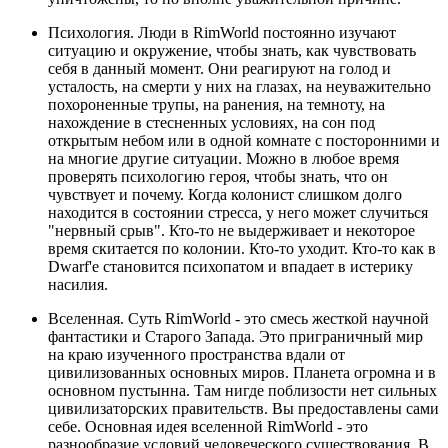
Психология. Люди в RimWorld постоянно изучают
ситуацию и окружение, чтобы знать, как чувствовать
себя в данный момент. Они реагируют на голод и
усталость, на смерти у них на глазах, на неуважительно
похороненные трупы, на ранения, на темноту, на
нахождение в стесненных условиях, на сон под
открытым небом или в одной комнате с посторонними и
на многие другие ситуации. Можно в любое время
проверять психологию героя, чтобы знать, что он
чувствует и почему. Когда колонист слишком долго
находится в состоянии стресса, у него может случиться
"нервный срыв". Кто-то не выдерживает и некоторое
время скитается по колонии. Кто-то уходит. Кто-то как в
Dwarf'е становится психопатом и впадает в истерику
насилия.
Вселенная. Суть RimWorld - это смесь жесткой научной
фантастики и Старого Запада. Это приграничный мир
на краю изученного пространства вдали от
цивилизованных основных миров. Планета огромна и в
основном пустынна. Там нигде поблизости нет сильных
цивилизаторских правительств. Вы предоставлены сами
себе. Основная идея вселенной RimWorld - это
разнообразие условий человеческого существования. В