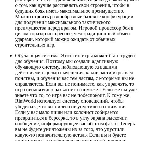
о том, как лучше расставлять свои строения, чтобы в
будущих боях иметь максимальное преимущество.
Можно строить разнообразные базовые конфигурации
для получения максимального тактического
преимущества перед врагом. Игровой процессор боя в
целом гораздо интереснее, чем традиционный обмен
ударами, который можно ожидать от обычных
строительных игр.
Обучающая система. Этот тип игры может быть труден
для обучения. Поэтому мы создали адаптивную
обучающую систему, наблюдающую за вашими
действиями с целью выяснения, какие части игры вам
понятны, и обучения вас тем частям, с которыми вы не
справляетесь. Если вы не понимаете, как управлять, то
игра ненавязчиво разъяснит и поможет. Если же вы уже
знаете что-то, то игра вас не побеспокоит. К тому же
RimWorld использует систему оповещений, чтобы
убедиться, что вы ничего не упустили из внимания.
Если у вас мало пищи или колонист собирается
превратиться в берсерка, то в углу экрана выскочит
сообщение, информирующее вас об этом факте. Теперь
вы не будете уничтожены из-за того, что упустили
какую-то незначительную деталь. Если вы и будете
уничтожены, то по вполне уважительной причине.