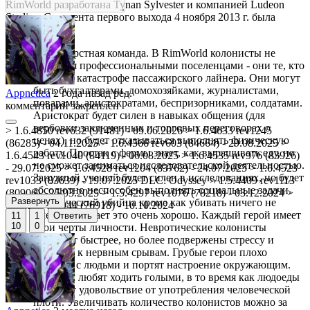
RimWorld разработана Tynan Sylvester и компанией Ludeon
Studios. С момента первого выхода 4 ноября 2013 г. была
улучшена.
Разношерстная команда. В RimWorld колонисты не
являются профессиональными поселенцами - они те, кто
выжил в катастрофе пассажирского лайнера. Они могут
быть бухгалтерами, домохозяйками, журналистами,
Appnetica
2 года назад
ред.
поварами, аристократами, беспризорниками, солдатами.
комментарий закреплён
Аристократ будет силен в навыках общения (для
вербовки заключенных и торговых переговорах о
> 1.6.4850 rev632 (91481) - 09.06.2026 > 1.6.4633 rev1245
ценах), но будет отказываться выполнять физическую
(86285) - 04.11.2025 > 1.6.4566 rev603 (84664) - 29.08.2025 >
работу. Простак с фермы знает, как выращивать еду, но
1.6.4543 rev1040 (84119) - 06.08.2025 > 1.6.4535 rev976 (83926)
не сможет заниматься исследовательской деятельностью.
- 29.07.2025 > 1.6.4528 rev1204 (83762) - 24.07.2025 > 1.6.4523
Занудный ученый будет силен в исследованиях, но будет
rev1033 (83639) - 19.07.2025 DLC: Odyssey > 1.5.4409 rev1113
абсолютно неспособен выполнять социальные задачи.
(80906) - 25.03.2025 > 1.5.4297 rev1076 (78218) - 03.12.2024 >
Развернуть
Генетический убийца кроме как убивать ничего не
1.5.4243 rev944 (76918) - 10.10.2024
умеет, но делает это очень хорошо. Каждый герой имеет
11
1
Ответить
10
0
свои черты личности. Невротические колонисты
работают быстрее, но более подвержены стрессу и
склонны к нервным срывам. Грубые герои плохо
сходятся с людьми и портят настроение окружающим.
Нудисты любят ходить голыми, в то время как людоеды
получает удовольствие от употребления человеческой
плоти. Увеличивать количество колонистов можно за