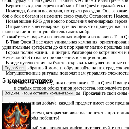
свою судьбу в Titan Quest II – экшен-RPG по мотивам греческо
Вернитесь в древнегреческий мир Titan Quest и сражайтесь с
Немезида, богиня возмездия, потеряла рассудок. Она заражает 
бок о бок с богами и измените свою судьбу. Остановите Немез
Новая экшен-RPG для нового поколения легендарных героев от
Отправьтесь в легендарное путешествие, что проведет вас и п
включая таинственную обитель самих мойр.
Сражайтесь с тварями из античных мифов и из первого Titan Q
В Titan Quest II вас ждет уникальная кампания, ориентирова
удивительные артефакты до сих пор хранят магию прошлых веко
Города полны жизни... и интриг. Разговоры со встречными и 
Немезидой? Это ваше приключение, в конце концов.
В ходе путешествия вы будете открывать могущественные спосо
тщательно выбранный момент обрушивайте на них град сокру
Подробнее
Могущественные ритуалы позволят вам управлять сложностью 
5 комментариев
Гибкая система создания персонажа: в Titan Quest II ваш
и слабых сторон обоих типов мастерства, используйте р
и нащупать любимый стиль игры. Прокачайте свои силы о
Войдите, чтобы оставить комментарий.
Осмысленная добыча: каждый предмет имеет свое предназ
Боевая система, которая заставит вас попотеть: противн
силы, чтобы победить!
Прекрасный мир античных мифов: путешествуйте по вел