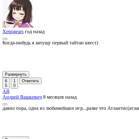
Xenogears
год назад
Когда-нибудь я запущу первый тайтан квест)
Развернуть
6
1
Ответить
5
0
АВ
Андрей Вашкевич
8 месяцев назад
давно пора, одна из любимейших игр...разве что Атлантис(атла