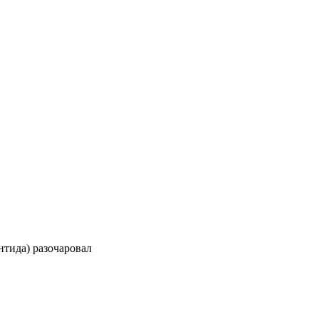
нтида) разочаровал