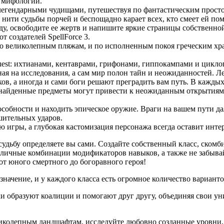
й мифологии.
 легендарными чудищами, путешествуя по фантастическим прост
нити судьбы порчей и беспощадно карает всех, кто смеет ей пом
иду, освободите ее жертв и напишите яркие страницы собственно
 создателей SpellForce 3.
о великолепным пляжам, и по исполненным покоя греческим храм
uest: ихтианами, кентаврами, грифонами, гиппокампами и цикло
нная на исследования, а сам мир полон тайн и неожиданностей.
в, а иногда и сами боги решают преградить вам путь. В каждых 
найденные предметы могут привести к неожиданным открытиям —
бности и находить эпическое оружие. Враги на вашем пути дале
шительных ударов.
игры, а глубокая кастомизация персонажа всегда оставит инте
у судьбу определяете вы сами. Создайте собственный класс, ском
азличные комбинации модификаторов навыков, а также не забыва
т юного смертного до богоравного героя!
начение, и у каждого класса есть огромное количество вариант
ики образуют коалиции и помогают друг другу, объединяя свои 
иколепным ландшафтам, исследуйте любовно созданные уровни,