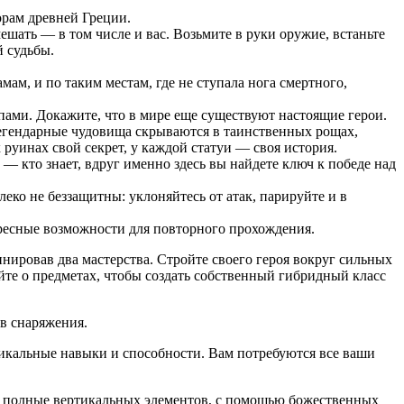
орам древней Греции.
ешать — в том числе и вас. Возьмите в руки оружие, встаньте
й судьбы.
ам, и по таким местам, где не ступала нога смертного,
пами. Докажите, что в мире еще существуют настоящие герои.
 Легендарные чудовища скрываются в таинственных рощах,
руинах свой секрет, у каждой статуи — своя история.
 кто знает, вдруг именно здесь вы найдете ключ к победе над
ко не беззащитны: уклоняйтесь от атак, парируйте и в
ресные возможности для повторного прохождения.
бинировав два мастерства. Стройте своего героя вокруг сильных
йте о предметах, чтобы создать собственный гибридный класс
ов снаряжения.
уникальные навыки и способности. Вам потребуются все ваши
 полные вертикальных элементов, с помощью божественных