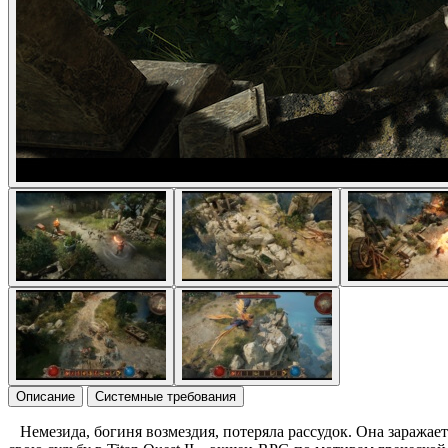
Описание
Системные требования
Немезида, богиня возмездия, потеряла рассудок. Она заражает 