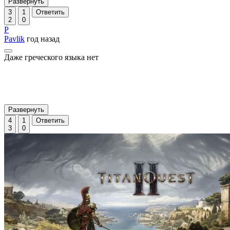
Развернуть
3
1
Ответить
2
0
P
Pavlik
год назад
Даже греческого языка нет
Развернуть
4
1
Ответить
3
0