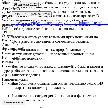
обитают животные вроде большого куду, а если вы решите
16 августа 2022
отправиться в горы, вам, вероятнее всего, попадется медоед.
Активация
Даже в пустынных районах есть на кого поохотиться,
DRM-FREE (без защиты)
несмотря на их таинственную и смертоносную природу. В
Сайт
этой засушливой среде в изобилии водятся быстрые,
https://www.gog.com/en/game/way_of_the_hunter_elite_editio
проворные ориксы. Вам также могут встретиться пятнистые
Язык
гиены, обладающие особыми навыками выживания.
Текст
Озвучка
Наслаждайтесь увлекательными приключениями на
Русский
охоте вместе с друзьями в совместном режиме.
Английский
Французский
Десятки видов животных, проработанных до
Немецкий
мельчайших деталей и наделенных реалистичной
Испанский
моделью поведения.
Итальянский
Польский
Ищите следы животных, анализируйте брызги крови и
Турецкий
изучайте записи выстрела с возможностью повторного
Арабский
воспроизведения.
Индонезийский
Две обширных области для охоты площадью около 140
Словацкий
квадратных километров каждая.
Реалистичная симуляция баллистики и физических
характеристик пуль.
Показать все