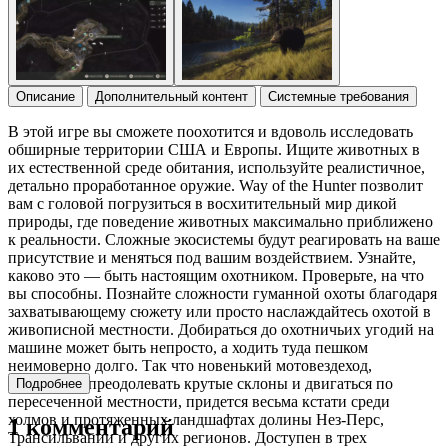
Описание
Дополнительный контент
Системные требования
В этой игре вы сможете поохотится и вдоволь исследовать
обширные территории США и Европы. Ищите животных в
их естественной среде обитания, используйте реалистичное,
детально проработанное оружие. Way of the Hunter позволит
вам с головой погрузиться в восхитительный мир дикой
природы, где поведение животных максимально приближено
к реальности. Сложные экосистемы будут реагировать на ваше
присутствие и меняться под вашим воздействием. Узнайте,
каково это — быть настоящим охотником. Проверьте, на что
вы способны. Познайте сложности гуманной охоты благодаря
захватывающему сюжету или просто наслаждайтесь охотой в
живописной местности. Добираться до охотничьих угодий на
машине может быть непросто, а ходить туда пешком
неимоверно долго. Так что новенький мотовездеход,
способный преодолевать крутые склоны и двигаться по
Подробнее
пересеченной местности, придется весьма кстати среди
холмов и протяженных ландшафтах долины Нез-Перс,
1 комментарий
Трансильвании и других регионов. Доступен в трех