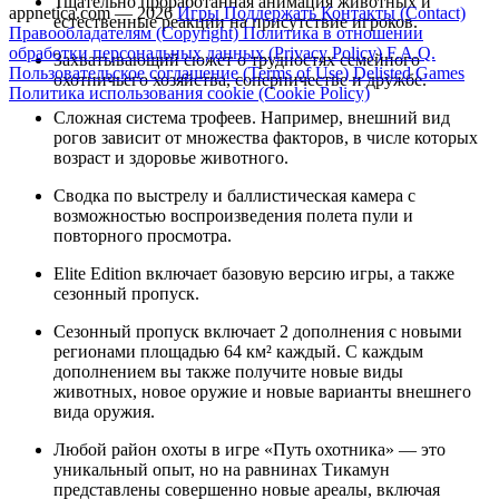
Тщательно проработанная анимация животных и
appnetica.com — 2026
Игры
Поддержать
Контакты (Contact)
естественные реакции на присутствие игроков.
Правообладателям (Copyright)
Политика в отношении
обработки персональных данных (Privacy Policy)
F.A.Q.
Захватывающий сюжет о трудностях семейного
Пользовательское соглашение (Terms of Use)
Delisted Games
охотничьего хозяйства, соперничестве и дружбе.
Политика использования cookie (Cookie Policy)
Сложная система трофеев. Например, внешний вид
рогов зависит от множества факторов, в числе которых
возраст и здоровье животного.
Сводка по выстрелу и баллистическая камера с
возможностью воспроизведения полета пули и
повторного просмотра.
Elite Edition включает базовую версию игры, а также
сезонный пропуск.
Сезонный пропуск включает 2 дополнения с новыми
регионами площадью 64 км² каждый. С каждым
дополнением вы также получите новые виды
животных, новое оружие и новые варианты внешнего
вида оружия.
Любой район охоты в игре «Путь охотника» — это
уникальный опыт, но на равнинах Тикамун
представлены совершенно новые ареалы, включая