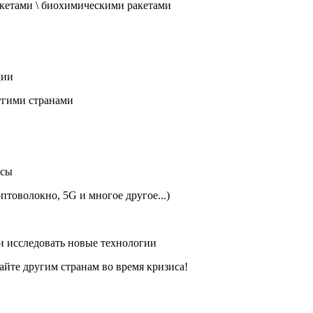
кетами \ биохимическими ракетами
ции
угими странами
усы
товолокно, 5G и многое другое...)
и исследовать новые технологии
йте другим странам во время кризиса!