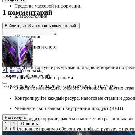
Средства массовой информации
1 комментарий
Благосостояние
Войдите, чтобы оставить комментарий.
Окружающая среда
Образование
Развлечения и спорт
Туризм
Производите и торгуйте ресурсами для удовлетворения потреб
Appnetica
год назад
комментарий закреплён
Торговля со всеми странами
> 0.88.1 (80633) - 19.04.2025 > 0.90 (83538) - 19.07.2025
Отмените или введите эмбарго в отношении других стра
Контролируйте каждый ресурс, налоговые ставки и дохо
Увеличьте свой валовой внутренний продукт (ВВП)
Развернуть
Производите оружие, ракеты и множество различных во
1
1
Ответить
0
0
Установите прочную оборонную инфраструктуру с против