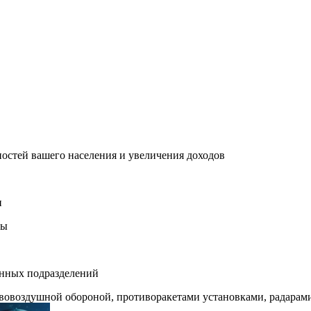
ностей вашего населения и увеличения доходов
н
ды
енных подразделений
овоздушной обороной, противоракетами установками, радарами