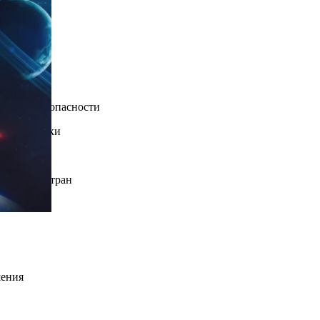
 заводы
рмию!
ых миссий
ю кибербезопасности
ажение атаки
иками
в других стран
шения