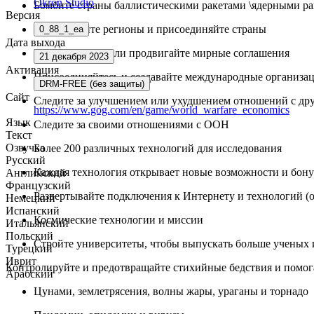
Okron Studio
Бомбите страны баллистическими ракетами \ядерными ра
Версия
Завоевывайте регионы и присоединяйте страны
0_88_1_ea
Дата выхода
Подписывайте или продвигайте мирные соглашения
21 декабря 2023
Активация
Присоединяйтесь и создавайте международные организа
DRM-FREE (без защиты)
Сайт
Следите за улучшением или ухудшением отношений с др
https://www.gog.com/en/game/world_warfare_economics
Язык
Следите за своими отношениями с ООН
Текст
Озвучка
Более 200 различных технологий для исследования
Русский
Каждая технология открывает новые возможности и бон
Английский
Французский
Развертывайте подключения к Интернету и технологий (оп
Немецкий
Испанский
Космические технологии и миссии
Итальянский
Польский
Стройте университеты, чтобы выпускать больше ученых 
Турецкий
Иврит
Контролируйте и предотвращайте стихийные бедствия и помога
Арабский
Цунами, землетрясения, волны жары, ураганы и торнадо