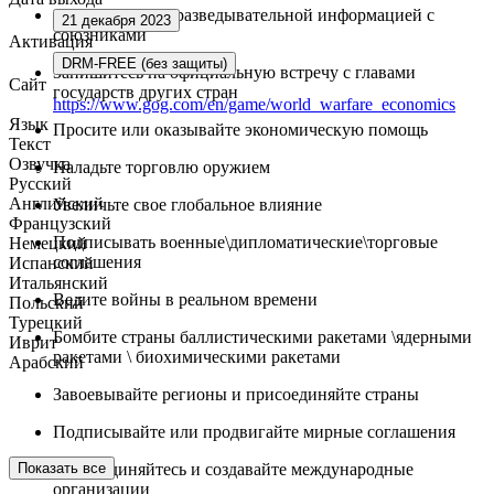
Обменивайтесь разведывательной информацией с
21 декабря 2023
союзниками
Активация
DRM-FREE (без защиты)
Запишитесь на официальную встречу с главами
Сайт
государств других стран
https://www.gog.com/en/game/world_warfare_economics
Язык
Просите или оказывайте экономическую помощь
Текст
Озвучка
Наладьте торговлю оружием
Русский
Английский
Увеличьте свое глобальное влияние
Французский
Подписывать военные\дипломатические\торговые
Немецкий
соглашения
Испанский
Итальянский
Ведите войны в реальном времени
Польский
Турецкий
Бомбите страны баллистическими ракетами \ядерными
Иврит
ракетами \ биохимическими ракетами
Арабский
Завоевывайте регионы и присоединяйте страны
Подписывайте или продвигайте мирные соглашения
Показать все
Присоединяйтесь и создавайте международные
организации