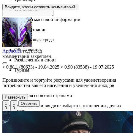
Войдите, чтобы оставить комментарий.
Технологии
Средства массовой информации
Благосостояние
Окружающая среда
Образование
Appnetica
год назад
комментарий закреплён
Развлечения и спорт
> 0.88.1 (80633) - 19.04.2025 > 0.90 (83538) - 19.07.2025
Туризм
Производите и торгуйте ресурсами для удовлетворения
потребностей вашего населения и увеличения доходов
Торговля со всеми странами
Развернуть
1
1
Ответить
Отмените или введите эмбарго в отношении других
0
0
стран
Контролируйте каждый ресурс, налоговые ставки и
доходы