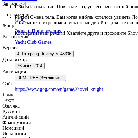
Загрузок: 4
Режим Испытание. Повысьте градус веселья с сотней по
Тип издания
Режим Смена тела. Вам когда-нибудь хотелось увидеть Л
GOG
пожелаете: в игре появились новые дизайны для всех ос
Жанр
Экшен
,
Приключения
Кооперативный режим! Хватайте друга и проходите Sho
Разработчик
Yacht Club Games
Версия
4_1a_opengl_fi_arby_s_45306
Дата выхода
26 июня 2014
Активация
DRM-FREE (без защиты)
Сайт
https://www.gog.com/en/game/shovel_knight
Язык
Текст
Озвучка
Русский
Английский
Французский
Немецкий
Испанский