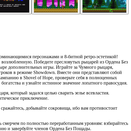
 запоминающимися персонажами и 8-битной ретро-эстетикой!
ую возлюбленную. Победите пресловутых рыцарей из Ордена Без
четыре дополнительных игры. Играйте за Чумного рыцаря,
игроков в режиме Showdown. Вместе они представляют собой
кампанию в Shovel of Hope, проверьте себя в полноценных
богатства и узнайте истинное значение лопатного правосудия.
царя, который задался целью сварить зелье всевластия.
антическое приключение.
, сражайтесь, добывайте сокровища, ибо вам противостоит
тесь смерчем по полностью переработанным уровням: взбирайтесь
рию и завербуйте членов Ордена Без Пощады.