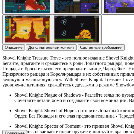
Описание
Дополнительный контент
Системные требования
Shovel Knight: Treasure Trove - это полное издание Shovel Kn
Бегайте, прыгайте и сражайтесь в роли Лопатного рыцаря, по
Пощады и бросьте вызов его предводительнице, Чародейке. Но э
Призрачного рыцаря и Короля-рыцаря в их собственных приклю
великую и масштабную сагу. With Shovel Knight: Treasure Trov
уровнях-испытаниях, сражайтесь с друзьями в режиме Showdow
Shovel Knight: Plague of Shadows - Разлейте зелья по пу
Сочетайте детали бомб и создавайте свои комбинации. Ва
Shovel Knight: Shovel of Hope - наточите Лопатный клин
Орден Без Пощады и его злая предводительница - Чароде
Shovel Knight: Specter of Torment - это приквел Shovel 
на стены, осваивайте новое оружие и шинкуйте врагов в
Подробнее