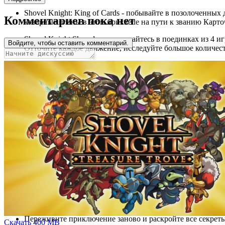
Shovel Knight: King of Cards - побывайте в позолоченны
Комментариев пока нет
коварные планы в этом приквеле на пути к званию Карто
Shovel Knight Showdown - сражайтесь в поединках из 4 
Войдите, чтобы оставить комментарий.
Отточите каждое движение, исследуйте большое количест
Красивый и неподдельный стиль Yacht Club Games прокла
При этом современные технологии делают Shovel Knight
Прыгайте через ямы. Сражайтесь с врагами. Находите сок
Обширный саундтрек от Jake "Virt" Kaufman с дополнит
Собирайте сокровища, необходимые для улучшения оруж
Детальные, живые фоны и анимация. Большие и четкие п
Обаятельные персонажи и коварные боссы
Сбалансированный игровой процесс, который понравитс
Мрачная история, рассказанная с юмором, непринужденн
Переживите приключение заново и раскройте все секрет
Скачать
400 MB