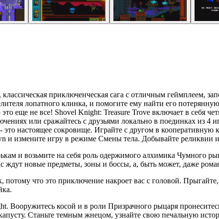
ight, классическая приключенческая сага с отличным геймплеем,
велителя лопатного клинка, и помогите ему найти его потерянн
то еще не все! Shovel Knight: Treasure Trove включает в себя 
чениях или сражайтесь с друзьями локально в поединках из 4 
e - это настоящее сокровище. Играйте с другом в кооперативную 
n и измените игру в режиме Смены тела. Добывайте реликвии и 
зырькам и возьмите на себя роль одержимого алхимика Чумного ры
с ждут новые предметы, зоны и боссы, а, быть может, даже ром
ок, потому что это приключение накроет вас с головой. Прыгайте
йка.
Knight. Вооружитесь косой и в роли Призрачного рыцаря пронеси
 капусту. Станьте темным жнецом, узнайте свою печальную исто