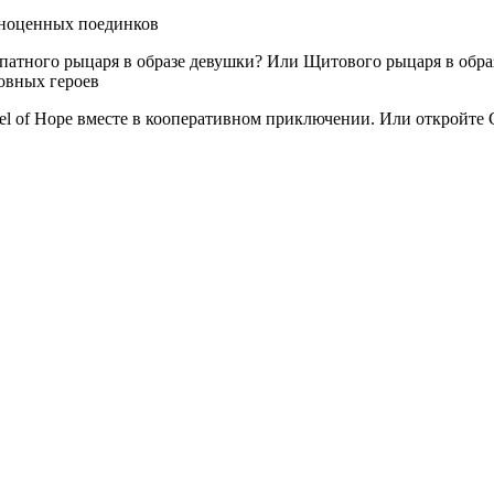
лноценных поединков
опатного рыцаря в образе девушки? Или Щитового рыцаря в обра
новных героев
vel of Hope вместе в кооперативном приключении. Или открой