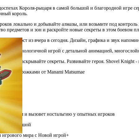
х доспехах Короля-рыцаря в самой большой и благородной игре се
чный король.
игроков локально и добывайте алмазы, или возьмите под контро
во предметов и зон и раскройте новые секреты в этом боевом п
дывает мост из вчера в сегодня. Дизайн, графика и звук напом
 высокотехнологичной игрой с детальной анимацией, многосло
ровища. Раскрывайте секреты. Развивайте героя. Shovel Knight
ельными дорожками от Manami Matsumae
ия и брони
иксели
я новичкам и вызовет ностальгию у опытных игроков
остью и душой
ы игрового мира с Новой игрой+